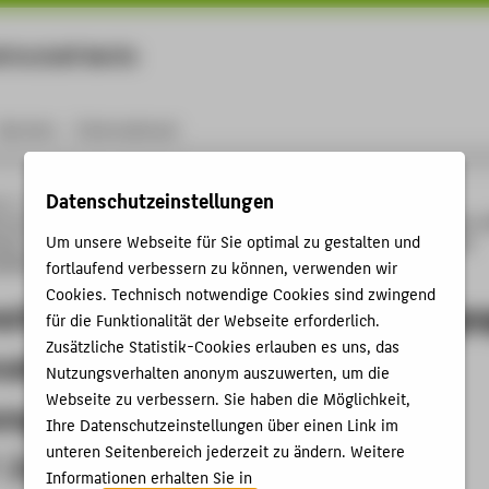
rtschaft Berlin
Menu
Karriere
International
Datenschutzeinstellungen
ng
Online-Forschungskatalog
Vorträge & Veranstaltungen
Das
ls dritter Pädagoge und Innovationstreiber bei der räumlichen Übersetzung des „S
Um unsere Webseite für Sie optimal zu gestalten und
ning“. Zur Verknüpfung von Hochschuldidaktik und Organisationsentwicklung über
smaßnahmen
fortlaufend verbessern zu können, verwenden wir
Cookies. Technisch notwendige Cookies sind zwingend
schulmanagement als dritter Pädag
für die Funktionalität der Webseite erforderlich.
Zusätzliche Statistik-Cookies erlauben es uns, das
ationstreiber bei der räumlichen
Nutzungsverhalten anonym auszuwerten, um die
Webseite zu verbessern. Sie haben die Möglichkeit,
ng des „Shift from Teaching to
Ihre Datenschutzeinstellungen über einen Link im
unteren Seitenbereich jederzeit zu ändern. Weitere
. Zur Verknüpfung von
Informationen erhalten Sie in