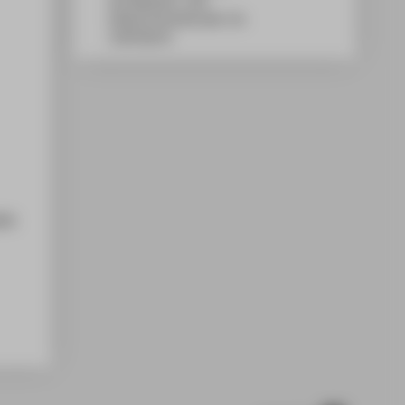
WH Gebäude C, 209
Wilhelminenhofstraße 75A
12459
Berlin
tik