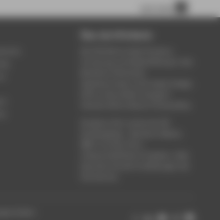
nach oben
Über die HTW Berlin
service
Die HTW Berlin bietet Studium,
Forschung und Weiterbildung in den
ung
Bereichen Wirtschaft,
um
Ingenieurwesen, Informatik, Design,
Kultur, Gesundheit, Energie &
rt
Umwelt, Recht, Bauen & Immobilien.
ce
Studieren Sie in einem der 80
Studiengänge - Bachelor, Master,
MBA. Forschen Sie in
wissenschaftlichen Projekten. Oder
besuchen Sie die Fortbildungen der
Hochschule.
ungen ändern