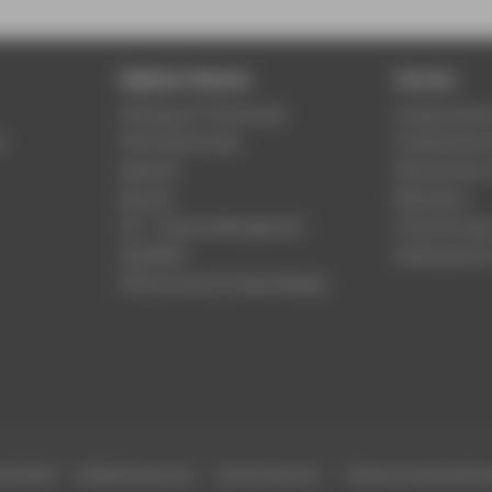
Digitale Dienste
Service
Phishing & IT-Sicherheit
Studierenden
r
HTW Campus App
Studienberat
Webmail
Rechenzentr
Moodle
Bibliothek
LSF - Campus Management
Hochschulspo
WebOPAC
Gebäudeservi
HTW.Intranet für Beschäftigte
efreiheit
Gebärdensprache
Leichte Sprache
Datenschutzeinstell