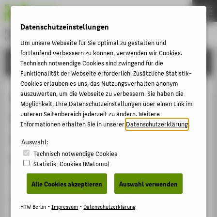
DE
EN
Datenschutzeinstellungen
Hochschule für Technik und Wirtschaft Berlin
University of Applied Sciences
Um unsere Webseite für Sie optimal zu gestalten und
Menu
fortlaufend verbessern zu können, verwenden wir Cookies.
THEMEN
FORSCHUNG
Technisch notwendige Cookies sind zwingend für die
HOCHSCHULE
Funktionalität der Webseite erforderlich. Zusätzliche Statistik-
Cookies erlauben es uns, das Nutzungsverhalten anonym
CAMPUS
Onlife learning spaces. How
auszuwerten, um die Webseite zu verbessern. Sie haben die
Möglichkeit, Ihre Datenschutzeinstellungen über einen Link im
STUDIUM
learning takes place when physical
unteren Seitenbereich jederzeit zu ändern. Weitere
LEHRE
Informationen erhalten Sie in unserer
Datenschutzerklärung
.
and virtual learning spaces are
FORSCHUNG
Auswahl:
merging
Technisch notwendige Cookies
KARRIERE
Statistik-Cookies (Matomo)
INTERNATIONAL
Veranstaltungsbeitrag › Vortrag › 2019
Alle Cookies akzeptieren
Auswahl verwenden
Veranstaltung
INFORMATIONEN FÜR
HTW Berlin -
Impressum
-
Datenschutzerklärung
28th ICDE World Conference on Online Learning