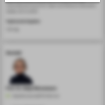
STUDIENINTERESSIERTE
International Council for Open and Distance Education.
STUDIERENDE
Dublin, 05.11.2019
UNTERNEHMEN
Ergänzende Angaben
ALUMNI
Vortrag
PRESSE
BESCHÄFTIGTE
Kontakt
BELIEBTE SEITEN
DIGITALE DIENSTE
SERVICE
ÜBER DIE HTW BERLIN
Prof. Dr. Katja Ninnemann
Katja.Ninnemann@HTW-Berlin.de