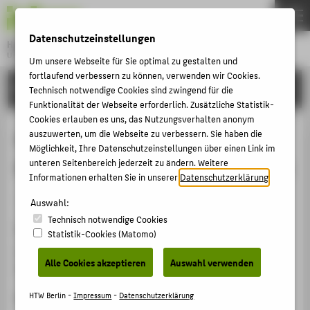
DE
EN
Datenschutzeinstellungen
Hochschule für Technik und Wirtschaft Berlin
University of Applied Sciences
Um unsere Webseite für Sie optimal zu gestalten und
Menu
fortlaufend verbessern zu können, verwenden wir Cookies.
THEMEN
FORSCHUNG
Technisch notwendige Cookies sind zwingend für die
HOCHSCHULE
Funktionalität der Webseite erforderlich. Zusätzliche Statistik-
Cookies erlauben es uns, das Nutzungsverhalten anonym
CAMPUS
Kann mein Kühlschrank denken? -
auszuwerten, um die Webseite zu verbessern. Sie haben die
Möglichkeit, Ihre Datenschutzeinstellungen über einen Link im
STUDIUM
Künstliche Intelligenz in Maschinen
unteren Seitenbereich jederzeit zu ändern. Weitere
LEHRE
Informationen erhalten Sie in unserer
Datenschutzerklärung
.
Veranstaltungsbeitrag › Vortrag › 2020
FORSCHUNG
Auswahl:
Technisch notwendige Cookies
KARRIERE
Veranstaltung
Statistik-Cookies (Matomo)
INTERNATIONAL
KinderUni Lichtenberg
Alle Cookies akzeptieren
Auswahl verwenden
Berlin, 14.11.2020
INFORMATIONEN FÜR
HTW Berlin -
Impressum
-
Datenschutzerklärung
Ergänzende Angaben