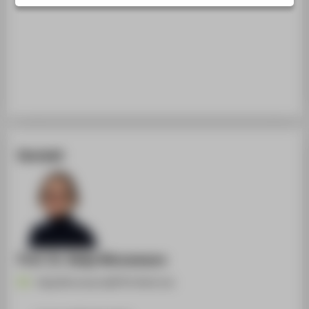
STUDIENINTERESSIERTE
STUDIERENDE
UNTERNEHMEN
ALUMNI
PRESSE
BESCHÄFTIGTE
Kontakt
BELIEBTE SEITEN
DIGITALE DIENSTE
SERVICE
ÜBER DIE HTW BERLIN
Prof. Dr. Katja Ninnemann
Katja.Ninnemann@HTW-Berlin.de