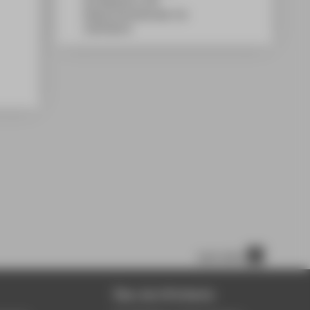
WH Gebäude A, 434
Wilhelminenhofstraße 75A
12459
Berlin
nach oben
Über die HTW Berlin