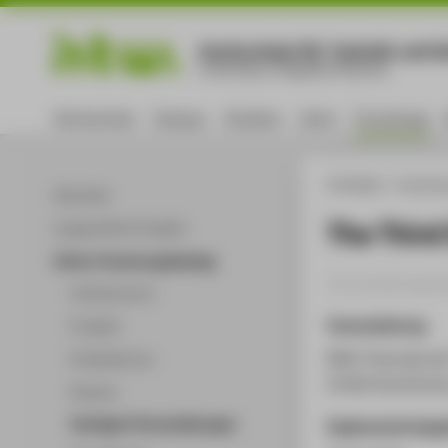
Hochschule für Technik und Wi
University of Applied Sciences
Hochschule
Campus
Studium
Lehre
Forschung
HTW Berlin
Forschu
Aktuelles
The Third
Ausgewählte Projekte
Online-Forschungskatalog
Veranstaltungsbei
Volltextsuche
Veranstaltung
Projekte
RAW Triennale d
Publikationen
Große Kunstscha
Patente
Vorträge & Veranstaltungen
Ergänzende Anga