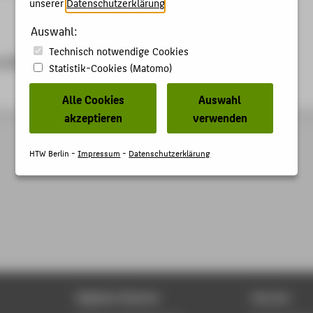
unserer
Datenschutzerklärung
.
Auswahl:
Technisch notwendige Cookies
photofestival.de/henrik-spohler/
Statistik-Cookies (Matomo)
Alle Cookies
Auswahl
akzeptieren
verwenden
HTW Berlin -
Impressum
-
Datenschutzerklärung
Digitale Dienste
Service