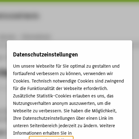
rtschaft Berlin
Menu
Karriere
International
Datenschutzeinstellungen
ng
Online-Forschungskatalog
Vorträge & Veranstaltungen
The Third Day
Um unsere Webseite für Sie optimal zu gestalten und
 Day
fortlaufend verbessern zu können, verwenden wir
Cookies. Technisch notwendige Cookies sind zwingend
trag › Sonstiger Veranstaltungsbeitrag › 2020
für die Funktionalität der Webseite erforderlich.
Zusätzliche Statistik-Cookies erlauben es uns, das
Nutzungsverhalten anonym auszuwerten, um die
Webseite zu verbessern. Sie haben die Möglichkeit,
er Photographie Worpswede 2020
Ihre Datenschutzeinstellungen über einen Link im
u Worpswede, 01.03.2020 - 01.11.2020
unteren Seitenbereich jederzeit zu ändern. Weitere
ben
Informationen erhalten Sie in