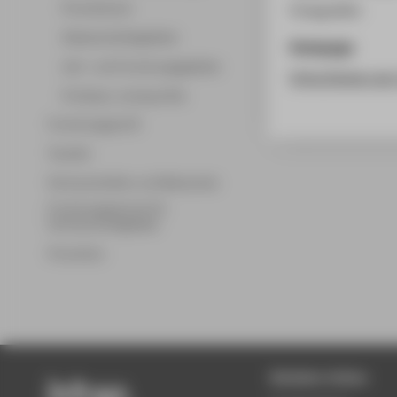
Promotionen
Fotografien
Wissenschaftsgebiete
Homepage
Lehr- und Forschungsgebiete
https://www.raw-
Professor_innenprofile
Forschungsprofil
Transfer
Partnerschaften und Netzwerke
Forschungsservice für
Hochschulmitglieder
Promotion
Beliebte Seiten