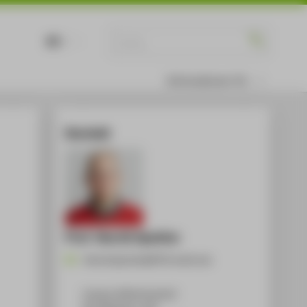
DE
EN
Informationen für
Kontakt
Prof. Henrik Spohler
Henrik.Spohler@HTW-berlin.de
Campus Wilhelminenhof