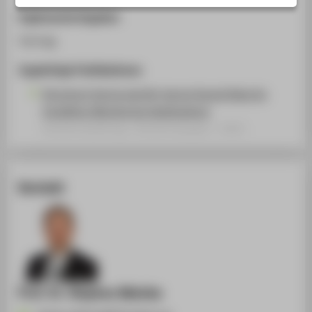
STUDIENINTERESSIERTE
Ergänzende Angaben
STUDIERENDE
Vortrag
UNTERNEHMEN
Zugehörige Publikationen
ALUMNI
Structure-borne and Air-borne Sound Data for
PRESSE
Condition Monitoring Applications
BESCHÄFTIGTE
Konferenzbeitrag › Konferenzpaper › 2021
BELIEBTE SEITEN
Kontakt
DIGITALE DIENSTE
SERVICE
ÜBER DIE HTW BERLIN
Prof. Dr. Stephan Matzka