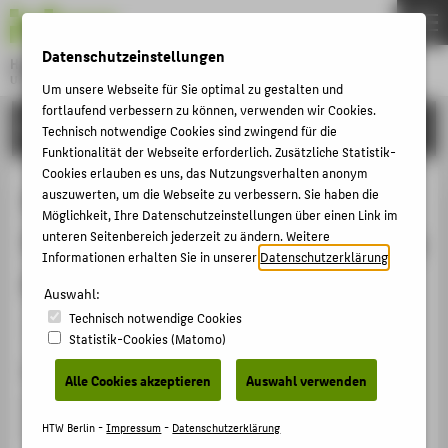
DE
EN
Datenschutzeinstellungen
Hochschule für Technik und Wirtschaft Berlin
University of Applied Sciences
Um unsere Webseite für Sie optimal zu gestalten und
Menu
fortlaufend verbessern zu können, verwenden wir Cookies.
THEMEN
FORSCHUNG
Technisch notwendige Cookies sind zwingend für die
HOCHSCHULE
Funktionalität der Webseite erforderlich. Zusätzliche Statistik-
Cookies erlauben es uns, das Nutzungsverhalten anonym
CAMPUS
Structure-borne and Air-borne
auszuwerten, um die Webseite zu verbessern. Sie haben die
Möglichkeit, Ihre Datenschutzeinstellungen über einen Link im
STUDIUM
Sound Data for Condition Monitoring
unteren Seitenbereich jederzeit zu ändern. Weitere
LEHRE
Informationen erhalten Sie in unserer
Datenschutzerklärung
.
Applications
FORSCHUNG
Auswahl:
Technisch notwendige Cookies
KARRIERE
Veranstaltungsbeitrag › Vortrag › 2021
Statistik-Cookies (Matomo)
INTERNATIONAL
Veranstaltung
Alle Cookies akzeptieren
Auswahl verwenden
Artificial Intelligence for Industries (AI4I)
INFORMATIONEN FÜR
Irvine, 20.09.2021 - 22.09.2021
HTW Berlin -
Impressum
-
Datenschutzerklärung