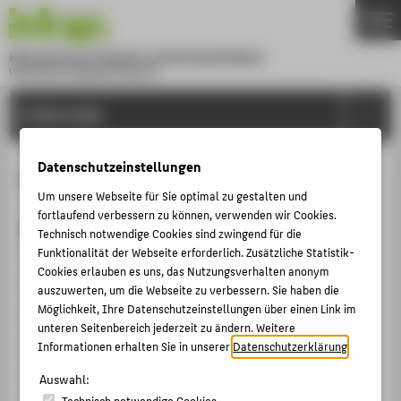
DE
EN
Hochschule für Technik und Wirtschaft Berlin
University of Applied Sciences
Menu
THEMEN
FORSCHUNG
HOCHSCHULE
Datenschutzeinstellungen
CAMPUS
Fachgebiete
Um unsere Webseite für Sie optimal zu gestalten und
STUDIUM
fortlaufend verbessern zu können, verwenden wir Cookies.
Seiteninhalt:
LEHRE
Technisch notwendige Cookies sind zwingend für die
Funktionalität der Webseite erforderlich. Zusätzliche Statistik-
Forscher_innen (14)
FORSCHUNG
Cookies erlauben es uns, das Nutzungsverhalten anonym
Projekte (148)
auszuwerten, um die Webseite zu verbessern. Sie haben die
KARRIERE
Möglichkeit, Ihre Datenschutzeinstellungen über einen Link im
Publikationen (657)
INTERNATIONAL
unteren Seitenbereich jederzeit zu ändern. Weitere
Vorträge / Veranstaltungen (464)
Informationen erhalten Sie in unserer
Datenschutzerklärung
.
Patente (1)
INFORMATIONEN FÜR
Auswahl:
Technisch notwendige Cookies