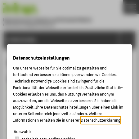
DE
EN
Hochschule für Technik und Wirtschaft Berlin
University of Applied Sciences
Menu
THEMEN
FORSCHUNG
HOCHSCHULE
Datenschutzeinstellungen
CAMPUS
Fachgebiete
Um unsere Webseite für Sie optimal zu gestalten und
STUDIUM
fortlaufend verbessern zu können, verwenden wir Cookies.
Seiteninhalt:
LEHRE
Technisch notwendige Cookies sind zwingend für die
Funktionalität der Webseite erforderlich. Zusätzliche Statistik-
Forscher_innen (21)
FORSCHUNG
Cookies erlauben es uns, das Nutzungsverhalten anonym
Projekte (73)
auszuwerten, um die Webseite zu verbessern. Sie haben die
KARRIERE
Möglichkeit, Ihre Datenschutzeinstellungen über einen Link im
Publikationen (665)
INTERNATIONAL
unteren Seitenbereich jederzeit zu ändern. Weitere
Vorträge / Veranstaltungen (269)
Informationen erhalten Sie in unserer
Datenschutzerklärung
.
Betreute Promotionen (6)
INFORMATIONEN FÜR
Auswahl:
Technisch notwendige Cookies