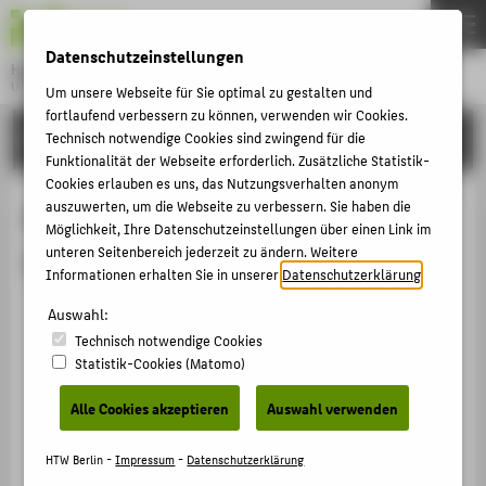
DE
EN
Datenschutzeinstellungen
Hochschule für Technik und Wirtschaft Berlin
University of Applied Sciences
Um unsere Webseite für Sie optimal zu gestalten und
Menu
fortlaufend verbessern zu können, verwenden wir Cookies.
THEMEN
FORSCHUNG
Technisch notwendige Cookies sind zwingend für die
Funktionalität der Webseite erforderlich. Zusätzliche Statistik-
HOCHSCHULE
Cookies erlauben es uns, das Nutzungsverhalten anonym
CAMPUS
auszuwerten, um die Webseite zu verbessern. Sie haben die
Recherche über
Möglichkeit, Ihre Datenschutzeinstellungen über einen Link im
STUDIUM
unteren Seitenbereich jederzeit zu ändern. Weitere
Wissenschaftsgebiete
Informationen erhalten Sie in unserer
Datenschutzerklärung
.
LEHRE
Auswahl:
FORSCHUNG
Technisch notwendige Cookies
KARRIERE
Statistik-Cookies (Matomo)
INTERNATIONAL
Alle Cookies akzeptieren
Auswahl verwenden
INFORMATIONEN FÜR
HTW Berlin -
Impressum
-
Datenschutzerklärung