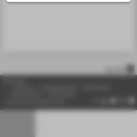
STUDIENINTERESSIERTE
STUDIERENDE
UNTERNEHMEN
ALUMNI
PRESSE
BESCHÄFTIGTE
nach oben
BELIEBTE SEITEN
© HTW Berlin
DIGITALE DIENSTE
Impressum
Datenschutzhinweise
Barrierefreiheit
Gebärdensprache
Leichte Sprache
SERVICE
Datenschutzeinstellungen ändern
ÜBER DIE HTW BERLIN