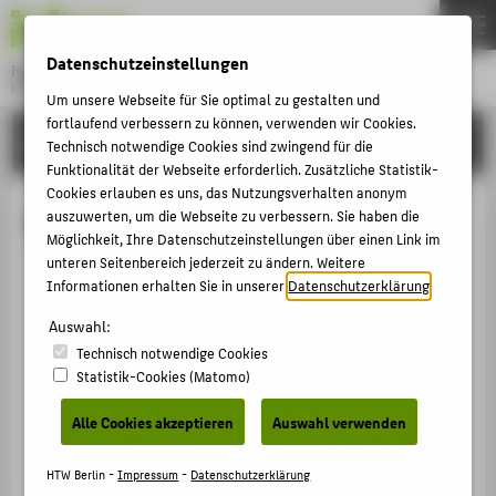
DE
EN
Datenschutzeinstellungen
Hochschule für Technik und Wirtschaft Berlin
University of Applied Sciences
Um unsere Webseite für Sie optimal zu gestalten und
Menu
fortlaufend verbessern zu können, verwenden wir Cookies.
THEMEN
HOCHSCHULE
Technisch notwendige Cookies sind zwingend für die
HOCHSCHULE
Funktionalität der Webseite erforderlich. Zusätzliche Statistik-
Cookies erlauben es uns, das Nutzungsverhalten anonym
CAMPUS
Kristin Waschke
auszuwerten, um die Webseite zu verbessern. Sie haben die
Möglichkeit, Ihre Datenschutzeinstellungen über einen Link im
STUDIUM
unteren Seitenbereich jederzeit zu ändern. Weitere
LEHRE
Informationen erhalten Sie in unserer
Datenschutzerklärung
.
+49 30 5019-3707
FORSCHUNG
Auswahl:
Kristin.Waschke@HTW-Berlin.de
Technisch notwendige Cookies
KARRIERE
Campus Wilhelminenhof
Statistik-Cookies (Matomo)
TGS Haus 1a/b , 123
INTERNATIONAL
Ostendstraße 25
Alle Cookies akzeptieren
Auswahl verwenden
12459
Berlin
INFORMATIONEN FÜR
HTW Berlin -
Impressum
-
Datenschutzerklärung