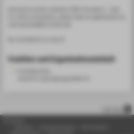
During the summer semester 2026: thursday, 2 - 3pm
For online consultation, please make an appointment by
mail (waschke@htw-berlin.de).
No consultation on July 23
Funktion und Organisationseinheit
Fremdsprachen
Dozent*in, Sprachgruppenleiter*in
nach oben
© HTW Berlin
Impressum
Datenschutzhinweise
Barrierefreiheit
Gebärdensprache
Leichte Sprache