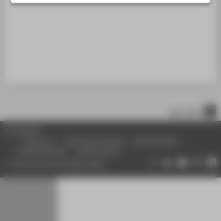
STUDIENINTERESSIERTE
STUDIERENDE
UNTERNEHMEN
ALUMNI
PRESSE
BESCHÄFTIGTE
nach oben
BELIEBTE SEITEN
© HTW Berlin
DIGITALE DIENSTE
Impressum
Datenschutzhinweise
Barrierefreiheit
Gebärdensprache
Leichte Sprache
SERVICE
Datenschutzeinstellungen ändern
ÜBER DIE HTW BERLIN