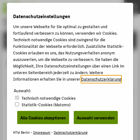
DE
EN
Datenschutzeinstellungen
Hochschule für Technik und Wirtschaft Berlin
University of Applied Sciences
Um unsere Webseite für Sie optimal zu gestalten und
Menu
fortlaufend verbessern zu können, verwenden wir Cookies.
THEMEN
HOCHSCHULE
Technisch notwendige Cookies sind zwingend für die
Funktionalität der Webseite erforderlich. Zusätzliche Statistik-
HOCHSCHULE
Cookies erlauben es uns, das Nutzungsverhalten anonym
CAMPUS
auszuwerten, um die Webseite zu verbessern. Sie haben die
Person anzeigen
Möglichkeit, Ihre Datenschutzeinstellungen über einen Link im
STUDIUM
unteren Seitenbereich jederzeit zu ändern. Weitere
The parameter [eid] of the type [String] is missing for
Informationen erhalten Sie in unserer
Datenschutzerklärung
.
LEHRE
the route GET /view/person/embedded RequestID
Auswahl:
FORSCHUNG
8D2DC065921E_8D2D42980050_6A773371_14EF66F6C70
Technisch notwendige Cookies
KARRIERE
Statistik-Cookies (Matomo)
INTERNATIONAL
Alle Cookies akzeptieren
Auswahl verwenden
INFORMATIONEN FÜR
HTW Berlin -
Impressum
-
Datenschutzerklärung