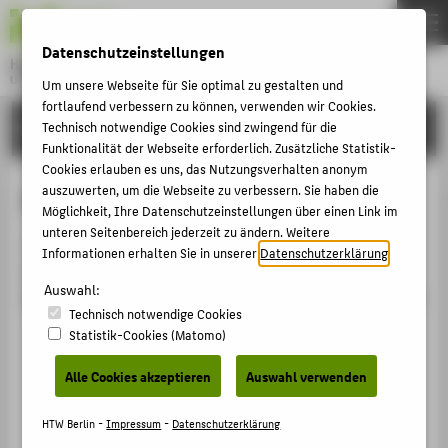
DE
EN
Datenschutzeinstellungen
Hochschule für Technik und Wirtschaft Berlin
University of Applied Sciences
Um unsere Webseite für Sie optimal zu gestalten und
Menu
fortlaufend verbessern zu können, verwenden wir Cookies.
THEMEN
HOCHSCHULE
Technisch notwendige Cookies sind zwingend für die
Funktionalität der Webseite erforderlich. Zusätzliche Statistik-
HOCHSCHULE
Cookies erlauben es uns, das Nutzungsverhalten anonym
CAMPUS
auszuwerten, um die Webseite zu verbessern. Sie haben die
Person anzeigen
Möglichkeit, Ihre Datenschutzeinstellungen über einen Link im
STUDIUM
unteren Seitenbereich jederzeit zu ändern. Weitere
The parameter [eid] of the type [String] is missing for
Informationen erhalten Sie in unserer
Datenschutzerklärung
.
LEHRE
the route GET /view/person/embedded RequestID
Auswahl:
FORSCHUNG
8D2DC065AC30_8D2D42980050_6A7879CD_16C97AF6C70
Technisch notwendige Cookies
KARRIERE
Statistik-Cookies (Matomo)
INTERNATIONAL
Alle Cookies akzeptieren
Auswahl verwenden
INFORMATIONEN FÜR
HTW Berlin -
Impressum
-
Datenschutzerklärung