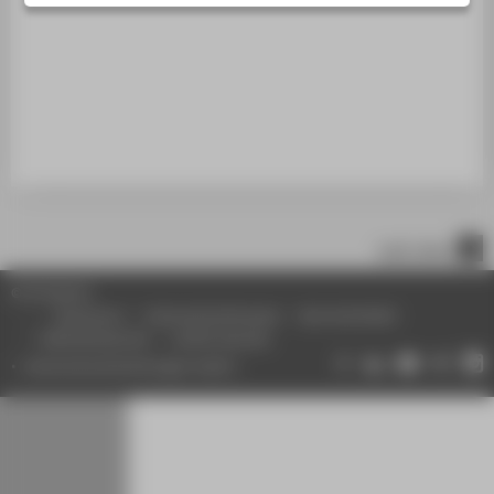
STUDIENINTERESSIERTE
STUDIERENDE
UNTERNEHMEN
ALUMNI
PRESSE
BESCHÄFTIGTE
nach oben
BELIEBTE SEITEN
© HTW Berlin
DIGITALE DIENSTE
Impressum
Datenschutzhinweise
Barrierefreiheit
Gebärdensprache
Leichte Sprache
SERVICE
Datenschutzeinstellungen ändern
ÜBER DIE HTW BERLIN