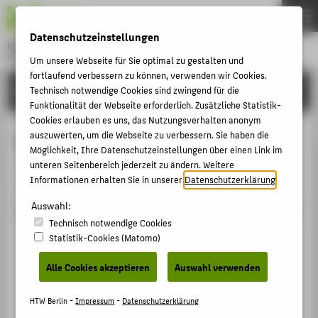
DE
EN
Datenschutzeinstellungen
Hochschule für Technik und Wirtschaft Berlin
University of Applied Sciences
Um unsere Webseite für Sie optimal zu gestalten und
Menu
fortlaufend verbessern zu können, verwenden wir Cookies.
THEMEN
HOCHSCHULE
Technisch notwendige Cookies sind zwingend für die
Funktionalität der Webseite erforderlich. Zusätzliche Statistik-
HOCHSCHULE
Cookies erlauben es uns, das Nutzungsverhalten anonym
CAMPUS
auszuwerten, um die Webseite zu verbessern. Sie haben die
Person anzeigen
Möglichkeit, Ihre Datenschutzeinstellungen über einen Link im
STUDIUM
unteren Seitenbereich jederzeit zu ändern. Weitere
The parameter [eid] of the type [String] is missing for
Informationen erhalten Sie in unserer
Datenschutzerklärung
.
LEHRE
the route GET /view/person/embedded RequestID
Auswahl:
FORSCHUNG
8D2DC065B538_8D2D42980050_6A76D2F1_13EC5EF6C70
Technisch notwendige Cookies
KARRIERE
Statistik-Cookies (Matomo)
INTERNATIONAL
Alle Cookies akzeptieren
Auswahl verwenden
INFORMATIONEN FÜR
HTW Berlin -
Impressum
-
Datenschutzerklärung