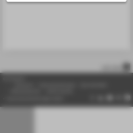
STUDIENINTERESSIERTE
STUDIERENDE
UNTERNEHMEN
ALUMNI
PRESSE
BESCHÄFTIGTE
nach oben
BELIEBTE SEITEN
© HTW Berlin
DIGITALE DIENSTE
Impressum
Datenschutzhinweise
Barrierefreiheit
Gebärdensprache
Leichte Sprache
SERVICE
Datenschutzeinstellungen ändern
ÜBER DIE HTW BERLIN