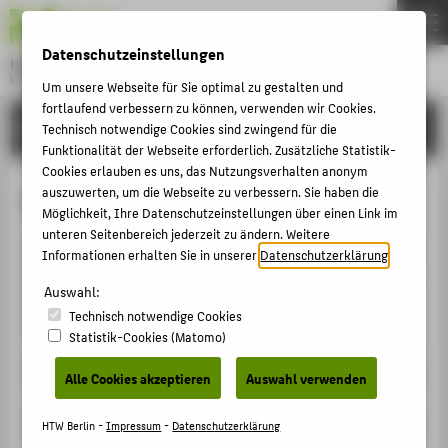
DE
EN
Datenschutzeinstellungen
Hochschule für Technik und Wirtschaft Berlin
University of Applied Sciences
Um unsere Webseite für Sie optimal zu gestalten und
Menu
fortlaufend verbessern zu können, verwenden wir Cookies.
THEMEN
EINRICHTUNGEN
Technisch notwendige Cookies sind zwingend für die
Funktionalität der Webseite erforderlich. Zusätzliche Statistik-
HOCHSCHULE
Cookies erlauben es uns, das Nutzungsverhalten anonym
CAMPUS
auszuwerten, um die Webseite zu verbessern. Sie haben die
Studierende mit Kind
Möglichkeit, Ihre Datenschutzeinstellungen über einen Link im
STUDIUM
unteren Seitenbereich jederzeit zu ändern. Weitere
Die HTW Berlin unterstützt Studierende mit Kind bei der
Informationen erhalten Sie in unserer
Datenschutzerklärung
.
LEHRE
Studienorganisation und ist bestrebt, die Studiengänge
FORSCHUNG
Auswahl:
noch besser an die Lebensbedingungen von
Technisch notwendige Cookies
Studierenden mit Familienaufgaben anzupassen.
KARRIERE
Statistik-Cookies (Matomo)
INTERNATIONAL
Was sollte ich zum Mutterschutz wissen?
Alle Cookies akzeptieren
Auswahl verwenden
INFORMATIONEN FÜR
Kann ich mein Studium unterbrechen?
HTW Berlin -
Impressum
-
Datenschutzerklärung