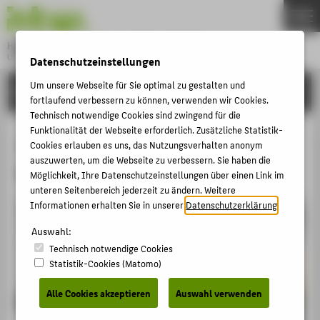
DE
EN
Hochschule für Technik und Wirtschaft Berlin
University of Applied Sciences
Datenschutzeinstellungen
Menu
THEMEN
Um unsere Webseite für Sie optimal zu gestalten und
EINRICHTUNGEN
fortlaufend verbessern zu können, verwenden wir Cookies.
HOCHSCHULE
Technisch notwendige Cookies sind zwingend für die
Funktionalität der Webseite erforderlich. Zusätzliche Statistik-
CAMPUS
Jetzt fürs Studium zum
Cookies erlauben es uns, das Nutzungsverhalten anonym
STUDIUM
auszuwerten, um die Webseite zu verbessern. Sie haben die
Sommersemester 2025 bewerben
Möglichkeit, Ihre Datenschutzeinstellungen über einen Link im
LEHRE
unteren Seitenbereich jederzeit zu ändern. Weitere
Informationen erhalten Sie in unserer
Datenschutzerklärung
.
FORSCHUNG
Auswahl:
KARRIERE
Technisch notwendige Cookies
INTERNATIONAL
Statistik-Cookies (Matomo)
Alle Cookies akzeptieren
Auswahl verwenden
INFORMATIONEN FÜR