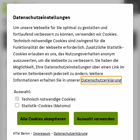
DE
EN
Datenschutzeinstellungen
Hochschule für Technik und Wirtschaft Berlin
University of Applied Sciences
Um unsere Webseite für Sie optimal zu gestalten und
Menu
fortlaufend verbessern zu können, verwenden wir Cookies.
THEMEN
FORSCHUNG
Technisch notwendige Cookies sind zwingend für die
HOCHSCHULE
Funktionalität der Webseite erforderlich. Zusätzliche Statistik-
Cookies erlauben es uns, das Nutzungsverhalten anonym
CAMPUS
ECCV 2024 Outstanding Reviewer
auszuwerten, um die Webseite zu verbessern. Sie haben die
Möglichkeit, Ihre Datenschutzeinstellungen über einen Link im
STUDIUM
unteren Seitenbereich jederzeit zu ändern. Weitere
LEHRE
Informationen erhalten Sie in unserer
Datenschutzerklärung
.
Vergabeorganisation
FORSCHUNG
Auswahl:
European Conference on Computer Vision
Technisch notwendige Cookies
KARRIERE
Statistik-Cookies (Matomo)
Veranstaltung der Preisverleihung
INTERNATIONAL
European Conference on Computer Vision
Alle Cookies akzeptieren
Auswahl verwenden
Homepage
INFORMATIONEN FÜR
HTW Berlin -
Impressum
-
Datenschutzerklärung