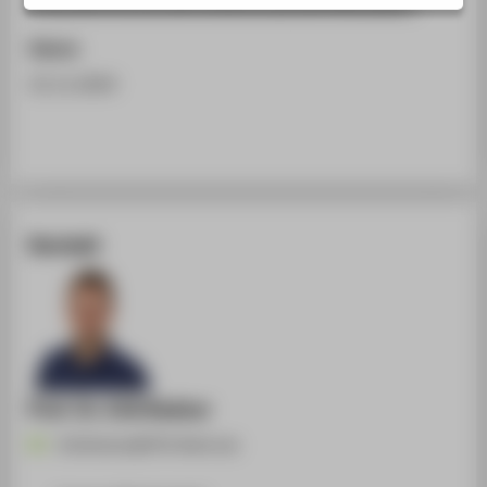
https://eccv.ecva.net/Conferences/2024/Reviewers
STUDIENINTERESSIERTE
Datum
STUDIERENDE
22.11.2024
UNTERNEHMEN
ALUMNI
PRESSE
BESCHÄFTIGTE
Kontakt
BELIEBTE SEITEN
DIGITALE DIENSTE
SERVICE
Prof. Dr. Erik Rodner
Erik.Rodner@HTW-Berlin.de