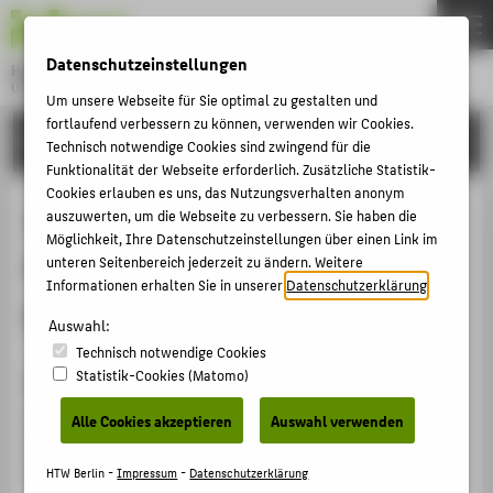
DE
EN
Datenschutzeinstellungen
Hochschule für Technik und Wirtschaft Berlin
University of Applied Sciences
Um unsere Webseite für Sie optimal zu gestalten und
Menu
fortlaufend verbessern zu können, verwenden wir Cookies.
THEMEN
FORSCHUNG
Technisch notwendige Cookies sind zwingend für die
HOCHSCHULE
Funktionalität der Webseite erforderlich. Zusätzliche Statistik-
Cookies erlauben es uns, das Nutzungsverhalten anonym
CAMPUS
10th annual ISGAN Runner-up
auszuwerten, um die Webseite zu verbessern. Sie haben die
Möglichkeit, Ihre Datenschutzeinstellungen über einen Link im
STUDIUM
Award for the H2020 POSYTYF
unteren Seitenbereich jederzeit zu ändern. Weitere
LEHRE
Informationen erhalten Sie in unserer
Datenschutzerklärung
.
project
FORSCHUNG
Auswahl:
Technisch notwendige Cookies
KARRIERE
Statistik-Cookies (Matomo)
Vergabeorganisation
INTERNATIONAL
Smart Grid Action Network (ISGAN) in collaboration
Alle Cookies akzeptieren
Auswahl verwenden
with the Global Smart Energy Federation
INFORMATIONEN FÜR
(Hashtag#GSEF)
HTW Berlin -
Impressum
-
Datenschutzerklärung