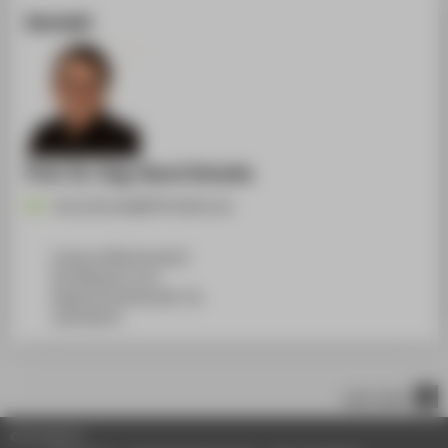
Kontakt
Prof. Dr.-Ing. Horst Schulte
Horst.Schulte@HTW-Berlin.de
Campus Wilhelminenhof
WH Gebäude G, 611
Wilhelminenhofstraße 75A
12459
Berlin
nach oben
© HTW Berlin