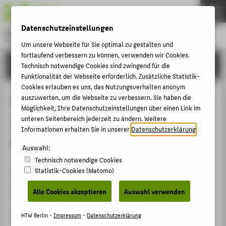
DE
EN
Datenschutzeinstellungen
Hochschule für Technik und Wirtschaft Berlin
University of Applied Sciences
Um unsere Webseite für Sie optimal zu gestalten und
Menu
fortlaufend verbessern zu können, verwenden wir Cookies.
THEMEN
FORSCHUNG
Technisch notwendige Cookies sind zwingend für die
HOCHSCHULE
Funktionalität der Webseite erforderlich. Zusätzliche Statistik-
Cookies erlauben es uns, das Nutzungsverhalten anonym
CAMPUS
Best Student Paper at ECML
auszuwerten, um die Webseite zu verbessern. Sie haben die
Möglichkeit, Ihre Datenschutzeinstellungen über einen Link im
STUDIUM
Workshop on Reliable Learning
unteren Seitenbereich jederzeit zu ändern. Weitere
LEHRE
Informationen erhalten Sie in unserer
Datenschutzerklärung
.
Across Domains
FORSCHUNG
Auswahl:
Technisch notwendige Cookies
KARRIERE
Statistik-Cookies (Matomo)
Veranstaltung der Preisverleihung
INTERNATIONAL
ECML
Alle Cookies akzeptieren
Auswahl verwenden
Homepage
INFORMATIONEN FÜR
HTW Berlin -
Impressum
-
Datenschutzerklärung