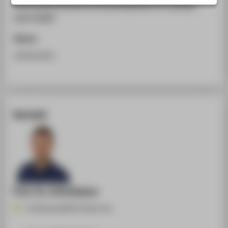
https://sites.google.com/view/adapting-to-change-
STUDIENINTERESSIERTE
ecml-pkdd/
STUDIERENDE
Datum
UNTERNEHMEN
18.09.2023
ALUMNI
PRESSE
BESCHÄFTIGTE
Kontakt
BELIEBTE SEITEN
DIGITALE DIENSTE
SERVICE
Prof. Dr. Erik Rodner
Erik.Rodner@HTW-Berlin.de