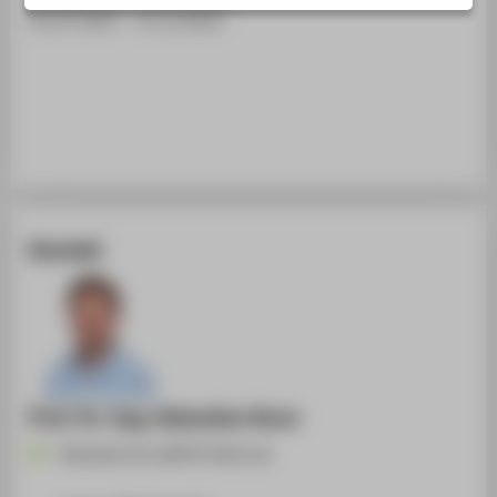
STUDIENINTERESSIERTE
01.07.2023 - 31.12.2023
STUDIERENDE
UNTERNEHMEN
ALUMNI
PRESSE
BESCHÄFTIGTE
Kontakt
BELIEBTE SEITEN
DIGITALE DIENSTE
SERVICE
Prof. Dr.-Ing. Sebastian Knorr
Sebastian.Knorr@HTW-Berlin.de