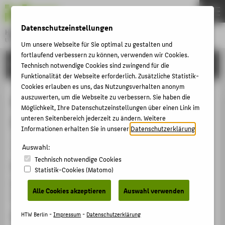
DE
EN
Datenschutzeinstellungen
Hochschule für Technik und Wirtschaft Berlin
University of Applied Sciences
Um unsere Webseite für Sie optimal zu gestalten und
Menu
fortlaufend verbessern zu können, verwenden wir Cookies.
THEMEN
FORSCHUNG
Technisch notwendige Cookies sind zwingend für die
HOCHSCHULE
Funktionalität der Webseite erforderlich. Zusätzliche Statistik-
Cookies erlauben es uns, das Nutzungsverhalten anonym
CAMPUS
Associate Editor der IEEE Trans. on
auszuwerten, um die Webseite zu verbessern. Sie haben die
Möglichkeit, Ihre Datenschutzeinstellungen über einen Link im
STUDIUM
Image Processing
unteren Seitenbereich jederzeit zu ändern. Weitere
LEHRE
Informationen erhalten Sie in unserer
Datenschutzerklärung
.
Begutachtung Journal / Publikation › 2023
FORSCHUNG
Auswahl:
Technisch notwendige Cookies
KARRIERE
Homepage
Statistik-Cookies (Matomo)
INTERNATIONAL
https://signalprocessingsociety.org/publications-
Alle Cookies akzeptieren
Auswahl verwenden
resources/ieee-transactions-image-processing
INFORMATIONEN FÜR
HTW Berlin -
Impressum
-
Datenschutzerklärung
Datum