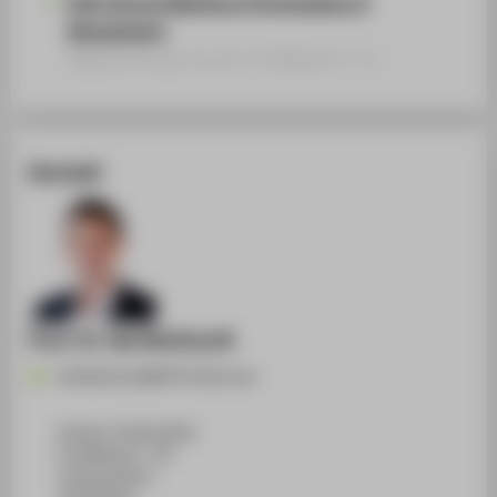
2021 Annual Meeting of the Academy of
Management
Begutachtung Journal / Publikation › 21
Kontakt
Prof. Dr. Kai Reinhardt
Kai.Reinhardt@HTW-Berlin.de
Campus Treskowallee
TA Gebäude C, 735
Treskowallee 8