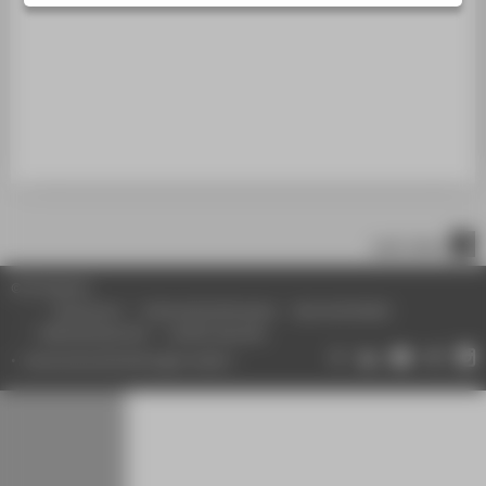
STUDIENINTERESSIERTE
STUDIERENDE
UNTERNEHMEN
ALUMNI
PRESSE
BESCHÄFTIGTE
nach oben
BELIEBTE SEITEN
© HTW Berlin
DIGITALE DIENSTE
Impressum
Datenschutzhinweise
Barrierefreiheit
Gebärdensprache
Leichte Sprache
SERVICE
Datenschutzeinstellungen ändern
ÜBER DIE HTW BERLIN