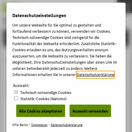
DE
EN
Datenschutzeinstellungen
Hochschule für Technik und Wirtschaft Berlin
University of Applied Sciences
Um unsere Webseite für Sie optimal zu gestalten und
Menu
fortlaufend verbessern zu können, verwenden wir Cookies.
THEMEN
FORSCHUNG
Technisch notwendige Cookies sind zwingend für die
Funktionalität der Webseite erforderlich. Zusätzliche Statistik-
HOCHSCHULE
Cookies erlauben es uns, das Nutzungsverhalten anonym
CAMPUS
auszuwerten, um die Webseite zu verbessern. Sie haben die
patent
Möglichkeit, Ihre Datenschutzeinstellungen über einen Link im
STUDIUM
unteren Seitenbereich jederzeit zu ändern. Weitere
The parameter [eid] of the type [String] is missing for
Informationen erhalten Sie in unserer
Datenschutzerklärung
.
LEHRE
the route GET /view/patent/details/embedded
Auswahl:
FORSCHUNG
RequestID
Technisch notwendige Cookies
8D2DC065E0DE_8D2D42980050_6A785F96_16AE28F6C70
KARRIERE
Statistik-Cookies (Matomo)
INTERNATIONAL
Alle Cookies akzeptieren
Auswahl verwenden
INFORMATIONEN FÜR
HTW Berlin -
Impressum
-
Datenschutzerklärung