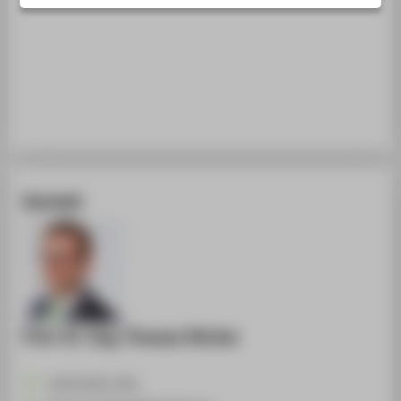
STUDIENINTERESSIERTE
STUDIERENDE
UNTERNEHMEN
ALUMNI
PRESSE
BESCHÄFTIGTE
Kontakt
BELIEBTE SEITEN
DIGITALE DIENSTE
SERVICE
ÜBER DIE HTW BERLIN
Prof. Dr.-Ing. Thomas Hücker
+49 30 5019-3742