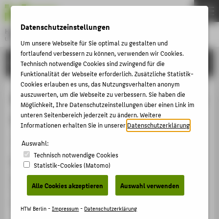
DE
EN
Datenschutzeinstellungen
Hochschule für Technik und Wirtschaft Berlin
University of Applied Sciences
Um unsere Webseite für Sie optimal zu gestalten und
Menu
fortlaufend verbessern zu können, verwenden wir Cookies.
THEMEN
FORSCHUNG
Technisch notwendige Cookies sind zwingend für die
HOCHSCHULE
Funktionalität der Webseite erforderlich. Zusätzliche Statistik-
Cookies erlauben es uns, das Nutzungsverhalten anonym
CAMPUS
Method for determining the location
auszuwerten, um die Webseite zu verbessern. Sie haben die
Möglichkeit, Ihre Datenschutzeinstellungen über einen Link im
STUDIUM
of a partial discharge
unteren Seitenbereich jederzeit zu ändern. Weitere
LEHRE
Informationen erhalten Sie in unserer
Datenschutzerklärung
.
Patentanmeldung › Jahr der Anmeldung 15.04.1998
FORSCHUNG
Auswahl:
Technisch notwendige Cookies
KARRIERE
Zitation
Statistik-Cookies (Matomo)
INTERNATIONAL
Hücker, Thomas
; Grablenkow Jörg. Patentanmeldung
Alle Cookies akzeptieren
Auswahl verwenden
"Method for determining the location of a partial
discharge". WO/1998/047213. (15.04.1998)
INFORMATIONEN FÜR
HTW Berlin -
Impressum
-
Datenschutzerklärung