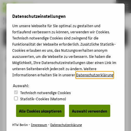
DE
EN
Datenschutzeinstellungen
Hochschule für Technik und Wirtschaft Berlin
University of Applied Sciences
Um unsere Webseite für Sie optimal zu gestalten und
Menu
fortlaufend verbessern zu können, verwenden wir Cookies.
THEMEN
FORSCHUNG
Technisch notwendige Cookies sind zwingend für die
HOCHSCHULE
Funktionalität der Webseite erforderlich. Zusätzliche Statistik-
Cookies erlauben es uns, das Nutzungsverhalten anonym
CAMPUS
Patente von Prof. Dr.-Ing. Frank
auszuwerten, um die Webseite zu verbessern. Sie haben die
Möglichkeit, Ihre Datenschutzeinstellungen über einen Link im
STUDIUM
Neumann
unteren Seitenbereich jederzeit zu ändern. Weitere
LEHRE
Informationen erhalten Sie in unserer
Datenschutzerklärung
.
System for the computed-aided design of technical
FORSCHUNG
Auswahl:
devices
Technisch notwendige Cookies
KARRIERE
Fröhlich, Martin;
Prof. Dr.-Ing. Frank Neumann
;
Statistik-Cookies (Matomo)
INTERNATIONAL
Ortmann, Armin; Thiele, Torsten
Alle Cookies akzeptieren
Auswahl verwenden
US › Erteiltes Patent › 2012
INFORMATIONEN FÜR
HTW Berlin -
Impressum
-
Datenschutzerklärung