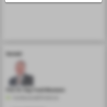
STUDIENINTERESSIERTE
STUDIERENDE
UNTERNEHMEN
ALUMNI
PRESSE
BESCHÄFTIGTE
Kontakt
BELIEBTE SEITEN
DIGITALE DIENSTE
SERVICE
ÜBER DIE HTW BERLIN
Prof. Dr.-Ing. Frank Neumann
Frank.Neumann@HTW-Berlin.de