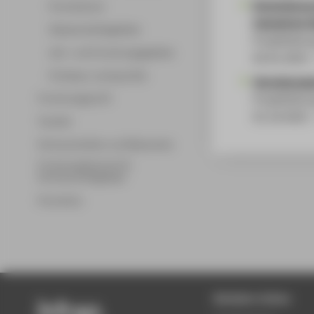
Entwicklung
Promotionen
induzierter 
Wissenschaftsgebiete
Projektleitu
Lehr- und Forschungsgebiete
02.01.2023 
Professor_innenprofile
Vernetzungg
Projektleitu
Forschungsprofil
01.10.2022 
Transfer
Partnerschaften und Netzwerke
Forschungsservice für
Hochschulmitglieder
Promotion
Beliebte Seiten