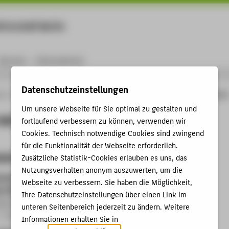
rtschaft Berlin
Menu
Karriere
International
Datenschutzeinstellungen
ng
Online-Forschungskatalog
Projekte
Projekte von Prof. Dr. rer. nat. Rico Meie
Um unsere Webseite für Sie optimal zu gestalten und
on Prof. Dr. rer. nat. Rico Meier
fortlaufend verbessern zu können, verwenden wir
Cookies. Technisch notwendige Cookies sind zwingend
für die Funktionalität der Webseite erforderlich.
sene Projekte
Zusätzliche Statistik-Cookies erlauben es uns, das
Nutzungsverhalten anonym auszuwerten, um die
e der Dienstwagenanforderungen mittelständischer
Webseite zu verbessern. Sie haben die Möglichkeit,
 (Dienst-Mittel)
Ihre Datenschutzeinstellungen über einen Link im
ng:
Prof. Dr. rer. nat. Rico Meier
unteren Seitenbereich jederzeit zu ändern. Weitere
- 31.01.2025
Informationen erhalten Sie in