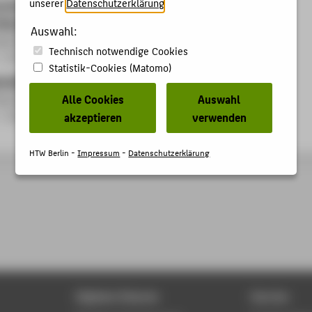
unserer
Datenschutzerklärung
.
 einer in-situ Prüfkammer für die Untersuchung mechanisch
Degradation von Perowskit-Solarzellen (MeDePe)
Auswahl:
ng:
Prof. Dr. Andreas Bartelt
;
Prof. Dr. rer. nat. Rico Meier
Technisch notwendige Cookies
- 31.12.2023
Statistik-Cookies (Matomo)
radbestimmung von EVA in Glas-Glas-Modulen (GG-XLink)
ng:
Prof. Dr. rer. nat. Rico Meier
Alle Cookies
Auswahl
- 31.03.2023
akzeptieren
verwenden
HTW Berlin -
Impressum
-
Datenschutzerklärung
Digitale Dienste
Service