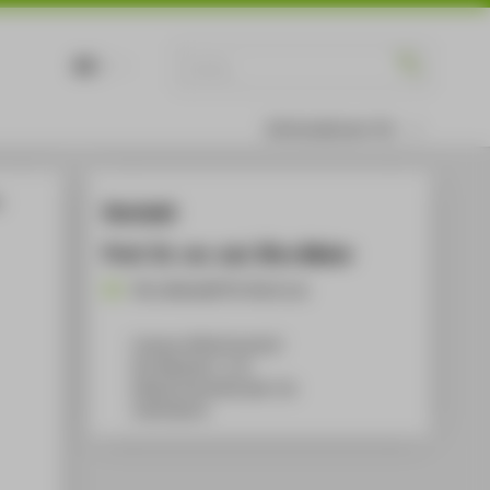
DE
EN
Informationen für
r
Kontakt
Prof. Dr. rer. nat. Rico Meier
Rico.Meier@HTW-Berlin.de
Campus Wilhelminenhof
WH Gebäude C, 213
Wilhelminenhofstraße 75A
12459
Berlin