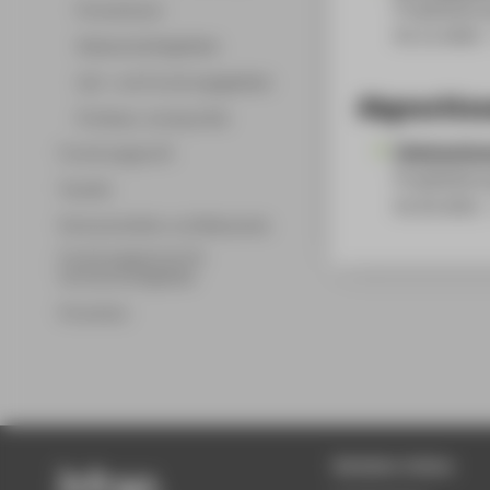
Projektleitu
Promotionen
01.11.2022 
Wissenschaftsgebiete
Lehr- und Forschungsgebiete
Abgeschlos
Professor_innenprofile
Untersuchung
Forschungsprofil
Projektleitu
Transfer
01.03.2021 
Partnerschaften und Netzwerke
Forschungsservice für
Hochschulmitglieder
Promotion
Beliebte Seiten