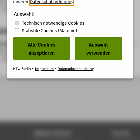
unserer
Datenschutzerklärung
.
ng:
Dr. Yannick Kalff
- 31.08.2026
Auswahl:
Technisch notwendige Cookies
sene Projekte
Statistik-Cookies (Matomo)
 der Fairness von Learning Analytics Systemen (Fair enough?)
Alle Cookies
Auswahl
ng:
Prof. Dr. Katharina Simbeck
akzeptieren
verwenden
- 29.02.2024
HTW Berlin -
Impressum
-
Datenschutzerklärung
Digitale Dienste
Service