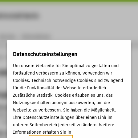
rtschaft Berlin
Menu
Karriere
International
Datenschutzeinstellungen
ng
Online-Forschungskatalog
Projekte
Projekte von Dr. Yannick Kalff
Um unsere Webseite für Sie optimal zu gestalten und
von Dr. Yannick Kalff
fortlaufend verbessern zu können, verwenden wir
Cookies. Technisch notwendige Cookies sind zwingend
für die Funktionalität der Webseite erforderlich.
ojekte
Zusätzliche Statistik-Cookies erlauben es uns, das
Nutzungsverhalten anonym auszuwerten, um die
r transparente Künstliche Intelligenz (TranKI)
Webseite zu verbessern. Sie haben die Möglichkeit,
ng:
Prof. Dr. Katharina Simbeck
Ihre Datenschutzeinstellungen über einen Link im
- 30.11.2026
unteren Seitenbereich jederzeit zu ändern. Weitere
Informationen erhalten Sie in
k „Emanzipatorische Technikforschung“