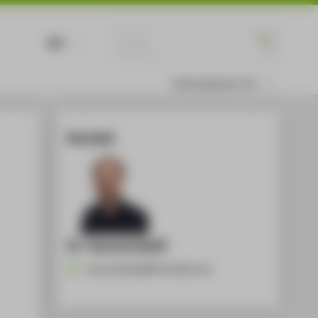
DE
EN
Informationen für
Kontakt
Dr. Yannick Kalff
Yannick.Kalff@HTW-Berlin.de