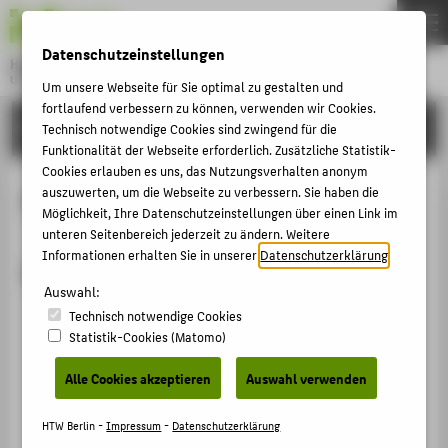
DE
EN
Datenschutzeinstellungen
Hochschule für Technik und Wirtschaft Berlin
University of Applied Sciences
Um unsere Webseite für Sie optimal zu gestalten und
Menu
fortlaufend verbessern zu können, verwenden wir Cookies.
THEMEN
FORSCHUNG
Technisch notwendige Cookies sind zwingend für die
Funktionalität der Webseite erforderlich. Zusätzliche Statistik-
HOCHSCHULE
Cookies erlauben es uns, das Nutzungsverhalten anonym
CAMPUS
auszuwerten, um die Webseite zu verbessern. Sie haben die
Projekte von Dennis Arndt
Möglichkeit, Ihre Datenschutzeinstellungen über einen Link im
STUDIUM
unteren Seitenbereich jederzeit zu ändern. Weitere
Informationen erhalten Sie in unserer
Datenschutzerklärung
.
LEHRE
Abgeschlossene Projekte
FORSCHUNG
Auswahl:
Investive Maßnahmen für Projekte und Aktivitäten
Technisch notwendige Cookies
KARRIERE
der Forschung = Chancen für KMU durch
Statistik-Cookies (Matomo)
Technologietransfer (IMPACT)
INTERNATIONAL
Alle Cookies akzeptieren
Auswahl verwenden
Projektleitung:
Prof. Hans-Herwig Atzorn
;
Prof. Dr.
Matthias Knaut
INFORMATIONEN FÜR
HTW Berlin -
Impressum
-
Datenschutzerklärung
01.07.2009 - 31.10.2012