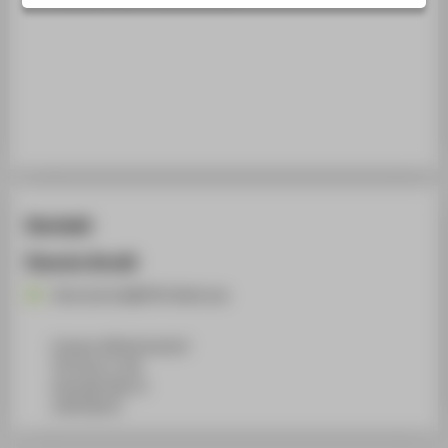
STUDIENINTERESSIERTE
STUDIERENDE
UNTERNEHMEN
ALUMNI
PRESSE
BESCHÄFTIGTE
Kontakt
BELIEBTE SEITEN
Dennis Arndt
DIGITALE DIENSTE
Dennis.Arndt@HTW-Berlin.de
SERVICE
ÜBER DIE HTW BERLIN
Campus Wilhelminenhof
TGS Haus 9, 106
Ostendstraße 25
12459
Berlin