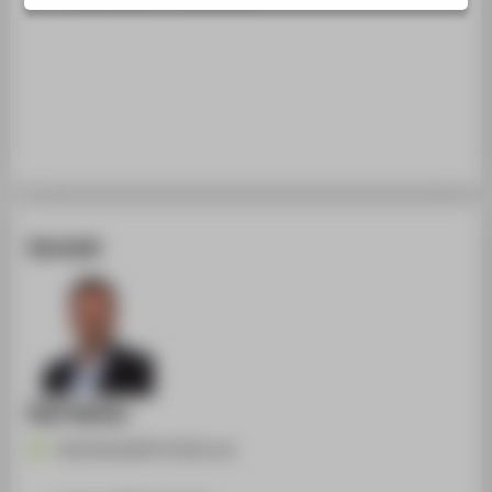
STUDIENINTERESSIERTE
STUDIERENDE
UNTERNEHMEN
ALUMNI
PRESSE
BESCHÄFTIGTE
Kontakt
BELIEBTE SEITEN
DIGITALE DIENSTE
SERVICE
ÜBER DIE HTW BERLIN
Ralf Weller
Ralf.Weller@HTW-Berlin.de