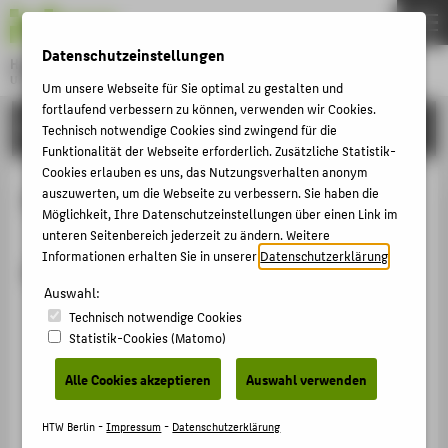
DE
EN
Datenschutzeinstellungen
Hochschule für Technik und Wirtschaft Berlin
University of Applied Sciences
Um unsere Webseite für Sie optimal zu gestalten und
Menu
fortlaufend verbessern zu können, verwenden wir Cookies.
THEMEN
FORSCHUNG
Technisch notwendige Cookies sind zwingend für die
HOCHSCHULE
Funktionalität der Webseite erforderlich. Zusätzliche Statistik-
Cookies erlauben es uns, das Nutzungsverhalten anonym
CAMPUS
Projekte von Ralf Weller
auszuwerten, um die Webseite zu verbessern. Sie haben die
Möglichkeit, Ihre Datenschutzeinstellungen über einen Link im
STUDIUM
unteren Seitenbereich jederzeit zu ändern. Weitere
LEHRE
Informationen erhalten Sie in unserer
Datenschutzerklärung
.
Abgeschlossene Projekte
FORSCHUNG
Auswahl:
Investive Maßnahmen für Projekte und Aktivitäten
Technisch notwendige Cookies
KARRIERE
der Forschung = Chancen für KMU durch
Statistik-Cookies (Matomo)
Technologietransfer (IMPACT)
INTERNATIONAL
Alle Cookies akzeptieren
Auswahl verwenden
Projektleitung:
Prof. Hans-Herwig Atzorn
;
Prof. Dr.
Matthias Knaut
INFORMATIONEN FÜR
HTW Berlin -
Impressum
-
Datenschutzerklärung
01.07.2009 - 31.10.2012