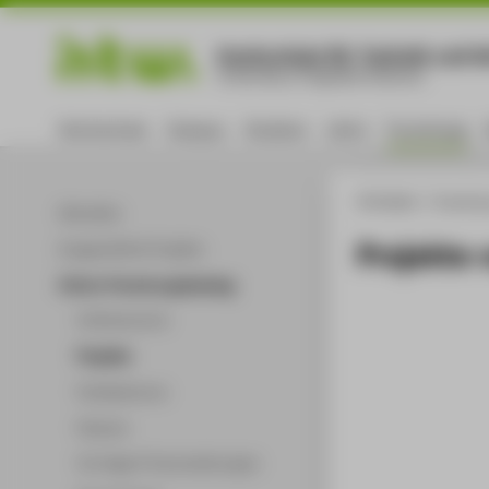
Hochschule für Technik und Wi
University of Applied Sciences
Hochschule
Campus
Studium
Lehre
Forschung
HTW Berlin
Forschu
Aktuelles
Projekte 
Ausgewählte Projekte
Online-Forschungskatalog
Volltextsuche
Projekte
Publikationen
Patente
Vorträge & Veranstaltungen