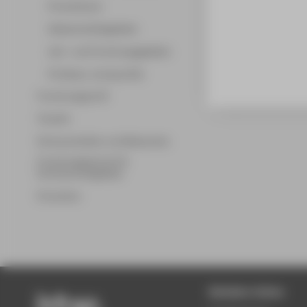
Promotionen
Wissenschaftsgebiete
Lehr- und Forschungsgebiete
Professor_innenprofile
Forschungsprofil
Transfer
Partnerschaften und Netzwerke
Forschungsservice für
Hochschulmitglieder
Promotion
Beliebte Seiten