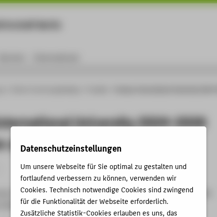
rtschaft Berlin
Menu
Karriere
International
ng
Online-Forschungskatalog
Projekte
German International University 2024
ternational University 2024-2026
4-2026)
Datenschutzeinstellungen
Um unsere Webseite für Sie optimal zu gestalten und
fortlaufend verbessern zu können, verwenden wir
Cookies. Technisch notwendige Cookies sind zwingend
man International University (GIU) 2024-2026" ist Folgeprojekt
für die Funktionalität der Webseite erforderlich.
 (2020-2024).
Zusätzliche Statistik-Cookies erlauben es uns, das