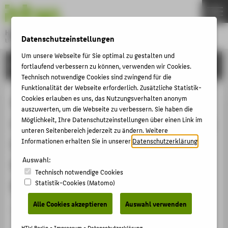
DE
EN
Hochschule für Technik und Wirtschaft Berlin
Datenschutzeinstellungen
University of Applied Sciences
Menu
Um unsere Webseite für Sie optimal zu gestalten und
THEMEN
FORSCHUNG
fortlaufend verbessern zu können, verwenden wir Cookies.
HOCHSCHULE
Technisch notwendige Cookies sind zwingend für die
Funktionalität der Webseite erforderlich. Zusätzliche Statistik-
CAMPUS
Solar Decathlon Europe 2010 -
Cookies erlauben es uns, das Nutzungsverhalten anonym
auszuwerten, um die Webseite zu verbessern. Sie haben die
STUDIUM
Living Equia - Teilprojekt HTW Berlin
Möglichkeit, Ihre Datenschutzeinstellungen über einen Link im
LEHRE
unteren Seitenbereich jederzeit zu ändern. Weitere
(ENOB) (SD Europe (BMWi-
Informationen erhalten Sie in unserer
Datenschutzerklärung
.
FORSCHUNG
Auswahl:
Energieoptimiertes Bauen
KARRIERE
Technisch notwendige Cookies
Bundesförderung))
Statistik-Cookies (Matomo)
INTERNATIONAL
Alle Cookies akzeptieren
Auswahl verwenden
Forschungsprojekt
INFORMATIONEN FÜR
HTW Berlin -
Impressum
-
Datenschutzerklärung