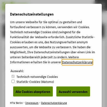
DE
EN
Datenschutzeinstellungen
Hochschule für Technik und Wirtschaft Berlin
University of Applied Sciences
Um unsere Webseite für Sie optimal zu gestalten und
Menu
fortlaufend verbessern zu können, verwenden wir Cookies.
THEMEN
FORSCHUNG
Technisch notwendige Cookies sind zwingend für die
HOCHSCHULE
Funktionalität der Webseite erforderlich. Zusätzliche Statistik-
Cookies erlauben es uns, das Nutzungsverhalten anonym
CAMPUS
Internationales Wirtschaftsrecht,
auszuwerten, um die Webseite zu verbessern. Sie haben die
Möglichkeit, Ihre Datenschutzeinstellungen über einen Link im
STUDIUM
Dezember 2009, Winterthur
unteren Seitenbereich jederzeit zu ändern. Weitere
LEHRE
Informationen erhalten Sie in unserer
Datenschutzerklärung
.
(Schweiz)
FORSCHUNG
Auswahl:
Technisch notwendige Cookies
KARRIERE
MOB (Wissenschaftliche Mobilität)
Statistik-Cookies (Matomo)
INTERNATIONAL
Vorlesung zum internationalen Gesellschaftsrecht und
Alle Cookies akzeptieren
Auswahl verwenden
Europarecht. Ausbau der Kooperation zwischen der
INFORMATIONEN FÜR
ZHAW und der HTW auf dem Gebiet des
HTW Berlin -
Impressum
-
Datenschutzerklärung