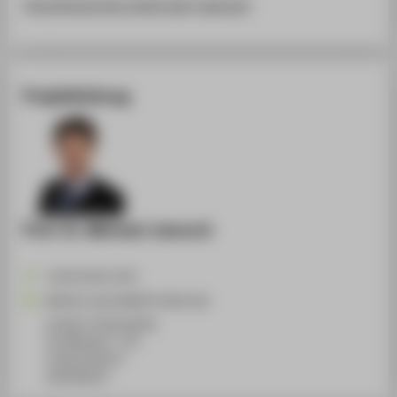
http://home.htw-berlin.de/~jaensch/
Projektleitung
Prof. Dr. Michael Jaensch
+49 30 5019-2278
Michael.Jaensch@HTW-Berlin.de
Campus Treskowallee
TA Gebäude C, 710
Treskowallee 8
10318
Berlin