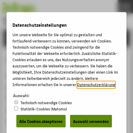
DE
EN
Hochschule für Technik und Wirtschaft Berlin
University of Applied Sciences
Datenschutzeinstellungen
Menu
THEMEN
Um unsere Webseite für Sie optimal zu gestalten und
FORSCHUNG
fortlaufend verbessern zu können, verwenden wir Cookies.
HOCHSCHULE
Technisch notwendige Cookies sind zwingend für die
Funktionalität der Webseite erforderlich. Zusätzliche Statistik-
CAMPUS
Projekt anzeigen
Cookies erlauben es uns, das Nutzungsverhalten anonym
STUDIUM
auszuwerten, um die Webseite zu verbessern. Sie haben die
Möglichkeit, Ihre Datenschutzeinstellungen über einen Link im
Forschendes Lernen: Mit
LEHRE
unteren Seitenbereich jederzeit zu ändern. Weitere
partizipativer
Informationen erhalten Sie in unserer
Datenschutzerklärung
.
FORSCHUNG
Auswahl:
Produktentwicklungsmethodik zu
KARRIERE
Technisch notwendige Cookies
innovativen Modekonzepten, die
INTERNATIONAL
Statistik-Cookies (Matomo)
Zyklusbeschwerden mindern (Zyklus)
Alle Cookies akzeptieren
Auswahl verwenden
INFORMATIONEN FÜR
Lehrprojekt