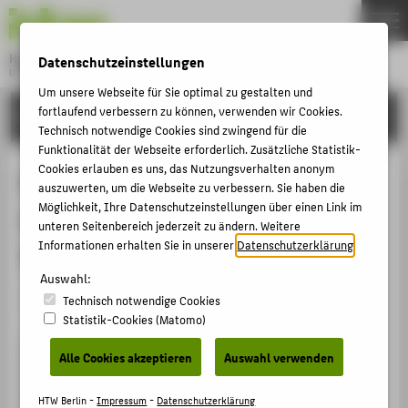
DE
EN
Hochschule für Technik und Wirtschaft Berlin
Datenschutzeinstellungen
University of Applied Sciences
Menu
Um unsere Webseite für Sie optimal zu gestalten und
THEMEN
fortlaufend verbessern zu können, verwenden wir Cookies.
FORSCHUNG
Technisch notwendige Cookies sind zwingend für die
HOCHSCHULE
Funktionalität der Webseite erforderlich. Zusätzliche Statistik-
Cookies erlauben es uns, das Nutzungsverhalten anonym
CAMPUS
Fashion Revolution Map – Digitale
auszuwerten, um die Webseite zu verbessern. Sie haben die
STUDIUM
Möglichkeit, Ihre Datenschutzeinstellungen über einen Link im
Infrastruktur für kreislauffähige
unteren Seitenbereich jederzeit zu ändern. Weitere
LEHRE
Informationen erhalten Sie in unserer
Datenschutzerklärung
.
Textilkonsum-Angebote (FRITA)
FORSCHUNG
Auswahl:
KARRIERE
Forschungsprojekt
Technisch notwendige Cookies
Statistik-Cookies (Matomo)
INTERNATIONAL
Ziel des Vorhabens ist der Aufbau einer digitalen,
Alle Cookies akzeptieren
Auswahl verwenden
skalierbaren Infrastruktur zur Förderung
INFORMATIONEN FÜR
kreislauffähiger Textilkonsum-Modelle (ReUse,
HTW Berlin -
Impressum
-
Datenschutzerklärung