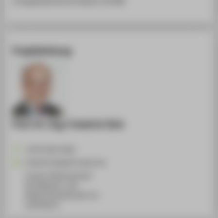
Energieoptimiertes Bauen (EnOB)
Projektleitung
Prof. Dr.-Ing. Friedrich Sick
+49 30 5019-3658
Friedrich.Sick@HTW-Berlin.de
Campus Wilhelminenhof
WH Gebäude C, 365
Wilhelminenhofstraße 75A
12459
Berlin