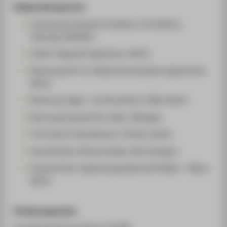
Kooperationspartner
Leitung des Gesamtvorhabens, Architektur,
Planung: DEGEWO
Statik: Happold Ingenieure, Berlin
Beratung GLT: Dr. Riedel Automatisierungstechnik,
Berlin
Beratung Tages- und Kunstlicht: IBUS, Berlin
Beratung Haustechik: ebök, Tübingen
Thermische Simulationen: IB Sick, Berlin
Koordination Pilotvorhaben: RK, Stuttgart
Haustechnik: Ingenieurgesellschaft Ridder + Meyn,
Berlin
Förderprogramme