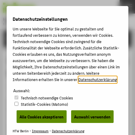
DE
EN
Datenschutzeinstellungen
Hochschule für Technik und Wirtschaft Berlin
University of Applied Sciences
Um unsere Webseite für Sie optimal zu gestalten und
Menu
THEMEN
fortlaufend verbessern zu können, verwenden wir Cookies.
FORSCHUNG
Technisch notwendige Cookies sind zwingend für die
HOCHSCHULE
Funktionalität der Webseite erforderlich. Zusätzliche Statistik-
Cookies erlauben es uns, das Nutzungsverhalten anonym
CAMPUS
Innovative Niedrigenergiesanierung
auszuwerten, um die Webseite zu verbessern. Sie haben die
STUDIUM
Möglichkeit, Ihre Datenschutzeinstellungen über einen Link im
DEGEWO (INES DEGEWO)
unteren Seitenbereich jederzeit zu ändern. Weitere
LEHRE
Informationen erhalten Sie in unserer
Datenschutzerklärung
.
Forschungsprojekt
FORSCHUNG
Auswahl:
Technisch notwendige Cookies
KARRIERE
Hauptziel dieses Teilprojektes war es, den Erfolg der
Statistik-Cookies (Matomo)
INTERNATIONAL
Niedrigenergiesanierung des DEGEWO-Bürogebäudes
hinsichtlich Lüftung und Komfort für die Nutzer
Alle Cookies akzeptieren
Auswahl verwenden
nachzuweisen. Dazu wurden jeweils vor und nach
INFORMATIONEN FÜR
Sanierung Messungen und Befragungen durchgeführt,
HTW Berlin -
Impressum
-
Datenschutzerklärung