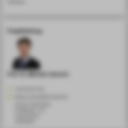
Sokrates
Projektleitung
Prof. Dr. Michael Jaensch
+49 30 5019-2278
Michael.Jaensch@HTW-Berlin.de
Campus Treskowallee
TA Gebäude C, 710
Treskowallee 8
10318
Berlin