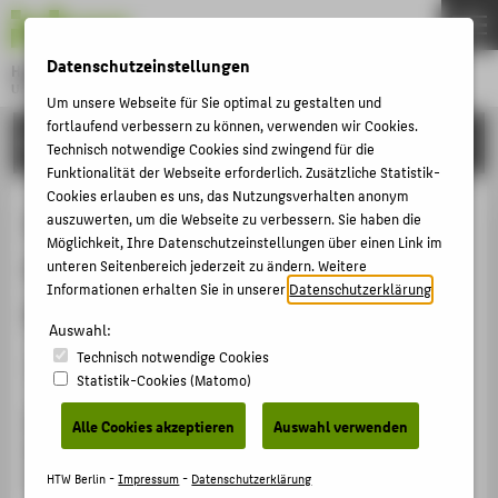
DE
EN
Datenschutzeinstellungen
Hochschule für Technik und Wirtschaft Berlin
University of Applied Sciences
Um unsere Webseite für Sie optimal zu gestalten und
Menu
fortlaufend verbessern zu können, verwenden wir Cookies.
THEMEN
FORSCHUNG
Technisch notwendige Cookies sind zwingend für die
HOCHSCHULE
Funktionalität der Webseite erforderlich. Zusätzliche Statistik-
Cookies erlauben es uns, das Nutzungsverhalten anonym
CAMPUS
Internationales Wirtschaftsrecht,
auszuwerten, um die Webseite zu verbessern. Sie haben die
Möglichkeit, Ihre Datenschutzeinstellungen über einen Link im
STUDIUM
Oktober 2005 in Antwerpen
unteren Seitenbereich jederzeit zu ändern. Weitere
LEHRE
Informationen erhalten Sie in unserer
Datenschutzerklärung
.
(Belgien)
FORSCHUNG
Auswahl:
Technisch notwendige Cookies
KARRIERE
MOB (Wissenschaftliche Mobilität)
Statistik-Cookies (Matomo)
INTERNATIONAL
Blockveranstaltung im Rahmen des "International
Alle Cookies akzeptieren
Auswahl verwenden
Business Course (IBC)"-Programmes der Karel de Grote
INFORMATIONEN FÜR
Hogeschool, Antwerpen (Belgien) .
HTW Berlin -
Impressum
-
Datenschutzerklärung