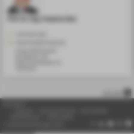
Prof. Dr.-Ing. Friedrich Sick
+49 30 5019-3658
Friedrich.Sick@HTW-Berlin.de
Campus Wilhelminenhof
WH Gebäude C, 365
Wilhelminenhofstraße 75A
12459
Berlin
nach oben
© HTW Berlin
Impressum
Datenschutzhinweise
Barrierefreiheit
Gebärdensprache
Leichte Sprache
Datenschutzeinstellungen ändern