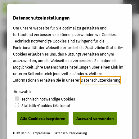
DE
EN
Datenschutzeinstellungen
Hochschule für Technik und Wirtschaft Berlin
University of Applied Sciences
Um unsere Webseite für Sie optimal zu gestalten und
Menu
fortlaufend verbessern zu können, verwenden wir Cookies.
THEMEN
FORSCHUNG
Technisch notwendige Cookies sind zwingend für die
HOCHSCHULE
Funktionalität der Webseite erforderlich. Zusätzliche Statistik-
Cookies erlauben es uns, das Nutzungsverhalten anonym
CAMPUS
Ermittlung des Einflusses
auszuwerten, um die Webseite zu verbessern. Sie haben die
Möglichkeit, Ihre Datenschutzeinstellungen über einen Link im
STUDIUM
architektonischer Maßnahmen auf
unteren Seitenbereich jederzeit zu ändern. Weitere
LEHRE
Informationen erhalten Sie in unserer
Datenschutzerklärung
.
die Tageslichtqualität in
FORSCHUNG
Auswahl:
Innenräumen mit Methoden der
Technisch notwendige Cookies
KARRIERE
Statistik-Cookies (Matomo)
statistischen Versuchsplanung
INTERNATIONAL
Alle Cookies akzeptieren
Auswahl verwenden
Sonstiges Projekt
INFORMATIONEN FÜR
HTW Berlin -
Impressum
-
Datenschutzerklärung