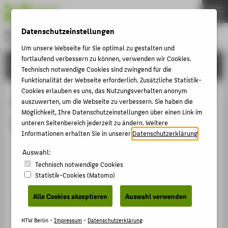
DE
EN
Datenschutzeinstellungen
Hochschule für Technik und Wirtschaft Berlin
University of Applied Sciences
Um unsere Webseite für Sie optimal zu gestalten und
Menu
fortlaufend verbessern zu können, verwenden wir Cookies.
THEMEN
FORSCHUNG
Technisch notwendige Cookies sind zwingend für die
HOCHSCHULE
Funktionalität der Webseite erforderlich. Zusätzliche Statistik-
Cookies erlauben es uns, das Nutzungsverhalten anonym
CAMPUS
Publikationen von Christin
auszuwerten, um die Webseite zu verbessern. Sie haben die
Möglichkeit, Ihre Datenschutzeinstellungen über einen Link im
STUDIUM
Malinowski
unteren Seitenbereich jederzeit zu ändern. Weitere
LEHRE
Informationen erhalten Sie in unserer
Datenschutzerklärung
.
ChatGPT im Produktmanagement von Banking und
FORSCHUNG
Auswahl:
Fintech – 3 Anwendungsfälle im Test
Technisch notwendige Cookies
KARRIERE
Malinowski, Christin
.
Statistik-Cookies (Matomo)
INTERNATIONAL
Webseiten / Blog / Forum › 2023
Alle Cookies akzeptieren
Auswahl verwenden
Compliance: Keine gute UX-Lösung in Sicht?
Malinowski, Christin
.
INFORMATIONEN FÜR
HTW Berlin -
Impressum
-
Datenschutzerklärung
Beitrag / Interview in nicht-wissenschaftlichen