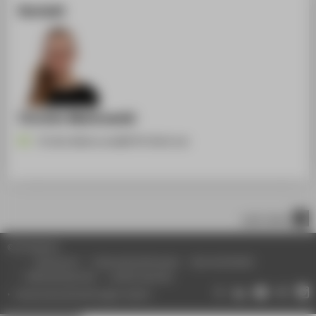
Kontakt
Christin Malinowski
Christin.Malinowski@HTW-Berlin.de
nach oben
© HTW Berlin
Impressum
Datenschutzhinweise
Barrierefreiheit
Gebärdensprache
Leichte Sprache
Datenschutzeinstellungen ändern