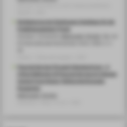
Beitrag / Interview in nicht-wissenschaftlichen
Medien › 2023
Die Bedeutung der Emotionalen Intelligenz für die
Projektmanagement-Praxis
Schubart, Constantin;
Malinowski, Christin
. Hg. von
IU Internationale Hochschule. Erfurt: 2022, S. 1-
29.
Arbeits- / Diskussionspapier › 2022
Financial Services Through A Gendered Lens – A
Critical Reflection Of Financial Services In A Gender
Context From A Social, Political And Economic
Perspective
Malinowski, Christin
.
Webseiten / Blog / Forum › 2022