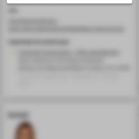
STUDIENINTERESSIERTE
Link
STUDIERENDE
http://www.konferenz-
UNTERNEHMEN
kultur.de/projekte/sicherheitsleitfaden-kulturgut.php
ALUMNI
Zugehörige Veranstaltungen
PRESSE
Preventive Conservation - VOCs and Detection
BESCHÄFTIGTE
Basic Collections Techniques Workshop
Museum für Naturkunde Berlin | Online, 22.11.2021
Veranstaltungsbeitrag › Eingeladener Vortrag ›
BELIEBTE SEITEN
2021
DIGITALE DIENSTE
SERVICE
ÜBER DIE HTW BERLIN
Kontakt