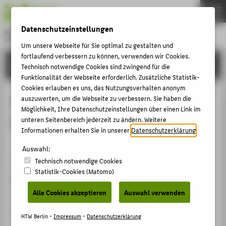
DE
EN
Datenschutzeinstellungen
Hochschule für Technik und Wirtschaft Berlin
University of Applied Sciences
Um unsere Webseite für Sie optimal zu gestalten und
Menu
fortlaufend verbessern zu können, verwenden wir Cookies.
THEMEN
FORSCHUNG
Technisch notwendige Cookies sind zwingend für die
HOCHSCHULE
Funktionalität der Webseite erforderlich. Zusätzliche Statistik-
Cookies erlauben es uns, das Nutzungsverhalten anonym
CAMPUS
SiLK - Sicherheits Leitfaden
auszuwerten, um die Webseite zu verbessern. Sie haben die
Möglichkeit, Ihre Datenschutzeinstellungen über einen Link im
STUDIUM
Kulturgut - Schadstoffe
unteren Seitenbereich jederzeit zu ändern. Weitere
LEHRE
Informationen erhalten Sie in unserer
Datenschutzerklärung
.
FORSCHUNG
Auswahl:
Webseiten / Blog / Forum › 2021
Technisch notwendige Cookies
KARRIERE
Statistik-Cookies (Matomo)
Zitation
INTERNATIONAL
Alle Cookies akzeptieren
Auswahl verwenden
Jeberien, Alexandra: SiLK - Sicherheits Leitfaden
Kulturgut - Schadstoffe. Hg. von Konferenz Nationaler
INFORMATIONEN FÜR
HTW Berlin -
Impressum
-
Datenschutzerklärung
Kulturgüter. 2021.