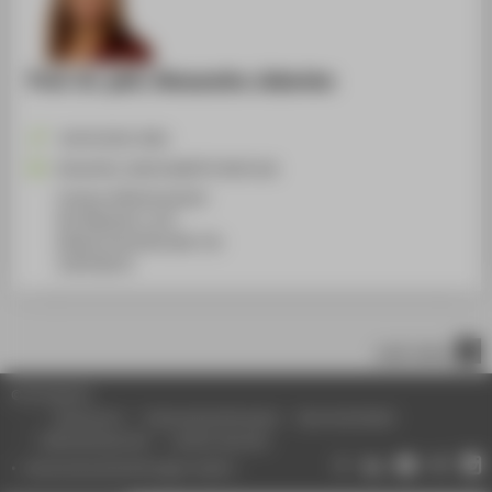
Prof. Dr. phil. Alexandra Jeberien
+49 30 5019-3491
Alexandra.Jeberien@HTW-Berlin.de
Campus Wilhelminenhof
WH Gebäude A, 413
Wilhelminenhofstraße 75A
12459
Berlin
nach oben
© HTW Berlin
Impressum
Datenschutzhinweise
Barrierefreiheit
Gebärdensprache
Leichte Sprache
Datenschutzeinstellungen ändern