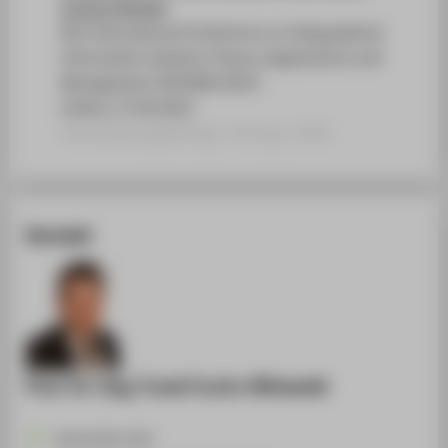
Surface Models
8th International Conference on Geographical
Information Systems Theory, Applications and
Management (GISTAM 2022)
Online, 27.04.2022
Veranstaltungsbeitrag › Vortrag › 2022
Kontakt
Prof. Dr.-Ing. Frank Fuchs-Kittowski
+49 30 5019-3372