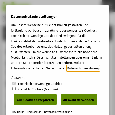
DE
EN
Datenschutzeinstellungen
Hochschule für Technik und Wirtschaft Berlin
University of Applied Sciences
Um unsere Webseite für Sie optimal zu gestalten und
Menu
THEMEN
fortlaufend verbessern zu können, verwenden wir Cookies.
FORSCHUNG
Technisch notwendige Cookies sind zwingend für die
HOCHSCHULE
Funktionalität der Webseite erforderlich. Zusätzliche Statistik-
Cookies erlauben es uns, das Nutzungsverhalten anonym
CAMPUS
Mobile Outdoor AR Application for
auszuwerten, um die Webseite zu verbessern. Sie haben die
STUDIUM
Möglichkeit, Ihre Datenschutzeinstellungen über einen Link im
precise Visualization of Wind
unteren Seitenbereich jederzeit zu ändern. Weitere
LEHRE
Informationen erhalten Sie in unserer
Datenschutzerklärung
.
Turbines using Digital Surface
FORSCHUNG
Auswahl:
Models
KARRIERE
Technisch notwendige Cookies
Statistik-Cookies (Matomo)
INTERNATIONAL
Konferenzbeitrag › Konferenzpaper › 2022
Alle Cookies akzeptieren
Auswahl verwenden
Zitation
INFORMATIONEN FÜR
HTW Berlin -
Impressum
-
Datenschutzerklärung
Burkard, Simon
;
Fuchs-Kittowski, Frank
: Mobile Outdoor