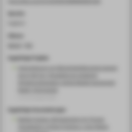
https://doi.org/10.5220/0010989600003185
Sprache
Englisch
Zitieren
BibTeX
/
RIS
Zugehörige Projekte
Unterstützung von Bürgerbeteiligungsprozessen
durch Ad-hoc-Visualisierung geplanter
Windenergieanlagen mittels Mobile Augmented
Reality Technologie
Forschungsprojekt
Zugehörige Veranstaltungen
Mobile Outdoor AR Application for Precise
Visualization of Wind Turbines u-sing Digital