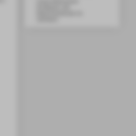
Campus Wilhelminenhof
WH Gebäude C, 649
Wilhelminenhofstraße 75A
12459
Berlin