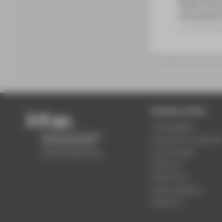
Ringvorlesu
Universität 
Veranstaltun
Beliebte Seiten
Studiengänge
Akademischer Kalende
Einrichtungen
Standorte
Bewerbung
Stellenangebote
Aktuelles