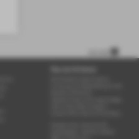
nach oben
Über die HTW Berlin
service
Die HTW Berlin bietet Studium,
Forschung und Weiterbildung in den
ung
Bereichen Wirtschaft,
um
Ingenieurwesen, Informatik, Design,
Kultur, Gesundheit, Energie &
rt
Umwelt, Recht, Bauen & Immobilien.
ce
Studieren Sie in einem der 80
Studiengänge - Bachelor, Master,
MBA. Forschen Sie in