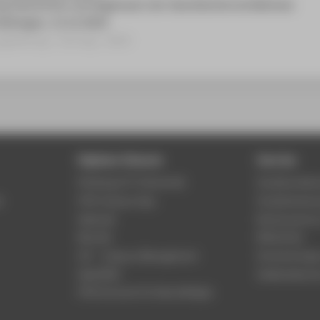
ng Geschichte und Gegenwart der Geschlechterverhältnisse
Göttingen, 13.12.2024
gsbeitrag › Vortrag › 2024
Digitale Dienste
Service
Phishing & IT-Sicherheit
Studierenden
r
HTW Campus App
Studienberat
Webmail
Rechenzentr
Moodle
Bibliothek
LSF - Campus Management
Hochschulspo
WebOPAC
Gebäudeservi
HTW.Intranet für Beschäftigte