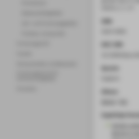
Promotionen
(2023), S. 1-17.
Wissenschaftsgebiete
ISSN
Lehr- und Forschungsgebiete
2624-909X
Professor_innenprofile
Forschungsprofil
DOI / URN
Transfer
10.3389/fdata.2
Partnerschaften und Netzwerke
Sprache
Forschungsservice für
Englisch
Hochschulmitglieder
Promotion
Zitieren
BibTeX
/
RIS
Zugehörige Veran
Gender publ
Bereich in d