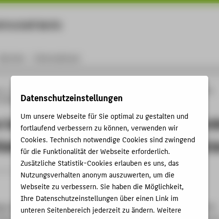
rtschaft Berlin
Menu
Karriere
International
ng
Online-Forschungskatalog
Publikationen
A machine learning approach to
Datenschutzeinstellungen
n collaboration practices of mathematicians
Um unsere Webseite für Sie optimal zu gestalten und
 learning approach to quantify gend
fortlaufend verbessern zu können, verwenden wir
Cookies. Technisch notwendige Cookies sind zwingend
ollaboration practices of mathematici
für die Funktionalität der Webseite erforderlich.
Zusätzliche Statistik-Cookies erlauben es uns, das
rtikel › 2023
Nutzungsverhalten anonym auszuwerten, um die
Webseite zu verbessern. Sie haben die Möglichkeit,
Ihre Datenschutzeinstellungen über einen Link im
ian
;
Mihaljevic, Helena
: A machine learning approach to quantify
unteren Seitenbereich jederzeit zu ändern. Weitere
llaboration practices of mathematicians. In: Frontiers in Big Data