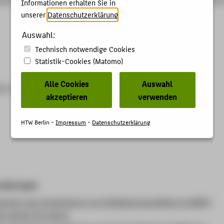
Informationen erhalten Sie in
unserer
Datenschutzerklärung
.
Auswahl:
Technisch notwendige Cookies
Statistik-Cookies (Matomo)
Alle Cookies
Auswahl
022.989469
akzeptieren
verwenden
HTW Berlin -
Impressum
-
Datenschutzerklärung
staltungen
ication gap: Entwicklung von Publikationspraktiken im MINT-
en letzten 50 Jahren