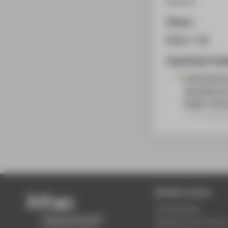
Deutsch
Zitieren
BibTeX
/
RIS
Zugehörige Proje
Unterstützu
Visualisier
Reality Tech
Forschungsp
Beliebte Seiten
Studiengänge
Akademischer Kalende