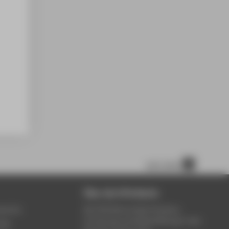
nach oben
Über die HTW Berlin
service
Die HTW Berlin bietet Studium,
Forschung und Weiterbildung in den
ung