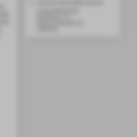
Frank.Fuchs-Kittowski@HTW-Berlin.de
ty
Campus Wilhelminenhof
ziale
WH Gebäude C, 175
ichen
Wilhelminenhofstraße 75A
,
12459
Berlin