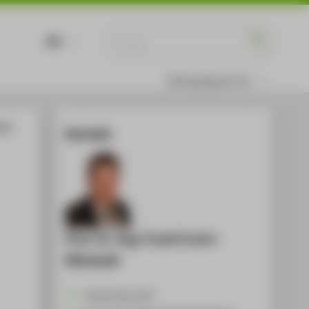
DE
EN
Informationen für
ud)
Kontakt
Prof. Dr.-Ing. Frank Fuchs-
Kittowski
+49 30 5019-3372