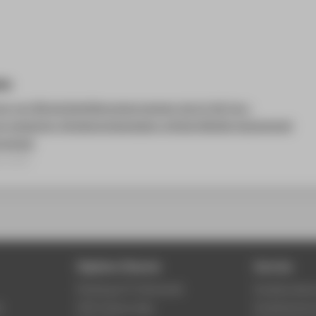
kte
ng von Bürgerbeteiligungsprozessen durch Ad-hoc-
ung geplanter Windenergieanlagen mittels Mobile Augmented
nologie
rojekt
Digitale Dienste
Service
Phishing & IT-Sicherheit
Studierenden
r
HTW Campus App
Studienberat