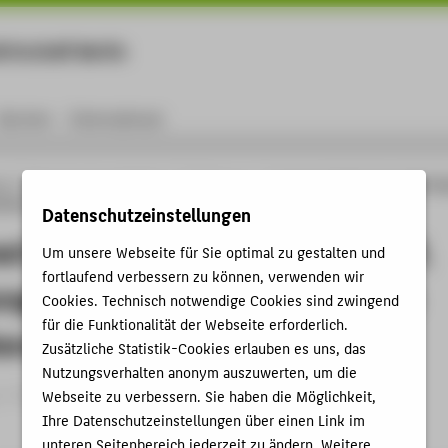
rtschaft Berlin
Menu
Karriere
International
ng
Online-Forschungskatalog
Publikationen
Augmented Reality Cloud (AR-Clo
stand und Herausforderungen sowie Potenziale für die Umweltinformatik
Datenschutzeinstellungen
 Reality Cloud (AR-Cloud) Begriff,
Um unsere Webseite für Sie optimal zu gestalten und
fortlaufend verbessern zu können, verwenden wir
ungsstand und Herausforderungen
Cookies. Technisch notwendige Cookies sind zwingend
für die Funktionalität der Webseite erforderlich.
enziale für die Umweltinformatik
Zusätzliche Statistik-Cookies erlauben es uns, das
Nutzungsverhalten anonym auszuwerten, um die
 › Konferenzpaper › 2024
Webseite zu verbessern. Sie haben die Möglichkeit,
Ihre Datenschutzeinstellungen über einen Link im
unteren Seitenbereich jederzeit zu ändern. Weitere