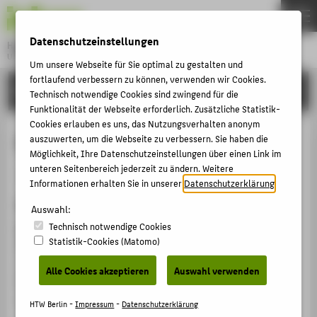
DE
EN
Datenschutzeinstellungen
Hochschule für Technik und Wirtschaft Berlin
University of Applied Sciences
Um unsere Webseite für Sie optimal zu gestalten und
Menu
fortlaufend verbessern zu können, verwenden wir Cookies.
THEMEN
FORSCHUNG
Technisch notwendige Cookies sind zwingend für die
HOCHSCHULE
Funktionalität der Webseite erforderlich. Zusätzliche Statistik-
Cookies erlauben es uns, das Nutzungsverhalten anonym
CAMPUS
Einführung
auszuwerten, um die Webseite zu verbessern. Sie haben die
Möglichkeit, Ihre Datenschutzeinstellungen über einen Link im
STUDIUM
unteren Seitenbereich jederzeit zu ändern. Weitere
Sammelbandbeitrag › Aufsatz › 2024
LEHRE
Informationen erhalten Sie in unserer
Datenschutzerklärung
.
Zitation
FORSCHUNG
Auswahl:
Technisch notwendige Cookies
Rump, Oliver
: Einführung. In: Bühne frei! Für gutes
KARRIERE
Statistik-Cookies (Matomo)
Älterwerden in Stadt und Land. Eindrücke aus zwei
INTERNATIONAL
Jahren Projektarbeit 2022 - 2024. Hg. von
Alle Cookies akzeptieren
Auswahl verwenden
Forschungsgemeinschaft unter der Leitung von Prof.
Johanna Kaiser. 1. Auflage. Berlin: 2024 S. 7-11.
INFORMATIONEN FÜR
HTW Berlin -
Impressum
-
Datenschutzerklärung