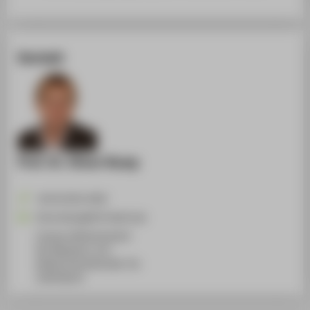
Kontakt
Prof. Dr. Oliver Rump
+49 30 5019-4290
Oliver.Rump@HTW-Berlin.de
Campus Wilhelminenhof
WH Gebäude A, 531
Wilhelminenhofstraße 75A
12459
Berlin