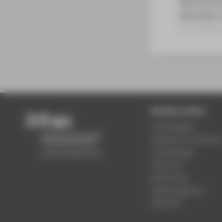
IEEE Intern
Hyderabad, 
Veranstaltun
Beliebte Seiten
Studiengänge
Akademischer Kalende
Einrichtungen
Standorte
Bewerbung
Stellenangebote
Aktuelles