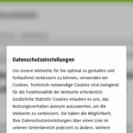
rtschaft Berlin
Menu
Karriere
International
ng
Online-Forschungskatalog
Publikationen
Stability Analysis of Small Horizon
Datenschutzeinstellungen
ing Takagi-Sugeno Fuzzy Models
Um unsere Webseite für Sie optimal zu gestalten und
Analysis of Small Horizontal-Axis Win
fortlaufend verbessern zu können, verwenden wir
Cookies. Technisch notwendige Cookies sind zwingend
using Takagi-Sugeno Fuzzy Models
für die Funktionalität der Webseite erforderlich.
Zusätzliche Statistik-Cookies erlauben es uns, das
 › Konferenzpaper › 2013
Nutzungsverhalten anonym auszuwerten, um die
Webseite zu verbessern. Sie haben die Möglichkeit,
Ihre Datenschutzeinstellungen über einen Link im
auterin, Eckhard: Stability Analysis of Small Horizontal-Axis Wind
unteren Seitenbereich jederzeit zu ändern. Weitere
akagi-Sugeno Fuzzy Models. In: 2013 IEEE International Confere