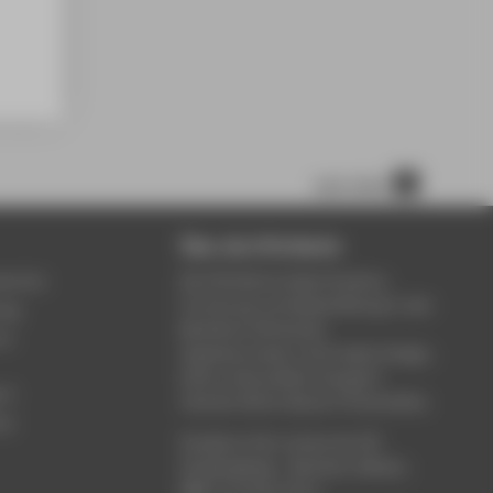
nach oben
Über die HTW Berlin
service
Die HTW Berlin bietet Studium,
Forschung und Weiterbildung in den
ung
Bereichen Wirtschaft,
um
Ingenieurwesen, Informatik, Design,
Kultur, Gesundheit, Energie &
rt
Umwelt, Recht, Bauen & Immobilien.
ce
Studieren Sie in einem der 80
Studiengänge - Bachelor, Master,
MBA. Forschen Sie in