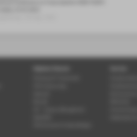
ational Conference on Fuzzy Systems (IEEE FUZZY)
Indien, 07.07.2013
gsbeitrag › Vortrag › 2013
Digitale Dienste
Service
Phishing & IT-Sicherheit
Studierenden
r
HTW Campus App
Studienberat
Webmail
Rechenzentr
Moodle
Bibliothek
LSF - Campus Management
Hochschulspo
WebOPAC
Gebäudeservi
HTW.Intranet für Beschäftigte