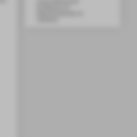
Campus Wilhelminenhof
WH Gebäude G, 611
Wilhelminenhofstraße 75A
12459
Berlin