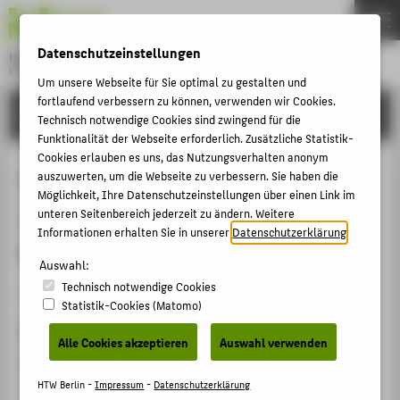
DE
EN
Datenschutzeinstellungen
Hochschule für Technik und Wirtschaft Berlin
University of Applied Sciences
Um unsere Webseite für Sie optimal zu gestalten und
Menu
fortlaufend verbessern zu können, verwenden wir Cookies.
THEMEN
FORSCHUNG
Technisch notwendige Cookies sind zwingend für die
HOCHSCHULE
Funktionalität der Webseite erforderlich. Zusätzliche Statistik-
Cookies erlauben es uns, das Nutzungsverhalten anonym
CAMPUS
Umweltinformatik - Einblick in drei
auszuwerten, um die Webseite zu verbessern. Sie haben die
Möglichkeit, Ihre Datenschutzeinstellungen über einen Link im
STUDIUM
Jahrzehnte der Entwicklung einer
unteren Seitenbereich jederzeit zu ändern. Weitere
LEHRE
Informationen erhalten Sie in unserer
Datenschutzerklärung
.
Wissenschaftsdisziplin
FORSCHUNG
Auswahl:
Technisch notwendige Cookies
KARRIERE
Herausgeberschaft Buch / Sammelwerk › 2014
Statistik-Cookies (Matomo)
INTERNATIONAL
Zitation
Alle Cookies akzeptieren
Auswahl verwenden
Wohlgemuth, Volker; Voigt, Kristina; Pillmann, Werner:
INFORMATIONEN FÜR
Umweltinformatik - Einblick in drei Jahrzehnte der
HTW Berlin -
Impressum
-
Datenschutzerklärung