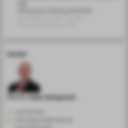
Page
Warburg-Haus, Hamburg, 04.04.2014
Veranstaltungsbeitrag › Sonstiger
Veranstaltungsbeitrag › 2014
Kontakt
Prof. Dr. Volker Wohlgemuth
+49 30 5019-4393
Volker.Wohlgemuth@HTW-Berlin.de
Campus Wilhelminenhof