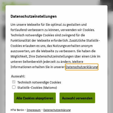
DE
EN
Datenschutzeinstellungen
Hochschule für Technik und Wirtschaft Berlin
University of Applied Sciences
Um unsere Webseite für Sie optimal zu gestalten und
Menu
THEMEN
fortlaufend verbessern zu können, verwenden wir Cookies.
FORSCHUNG
Technisch notwendige Cookies sind zwingend für die
HOCHSCHULE
Funktionalität der Webseite erforderlich. Zusätzliche Statistik-
Cookies erlauben es uns, das Nutzungsverhalten anonym
CAMPUS
Could a wage formula prevent
auszuwerten, um die Webseite zu verbessern. Sie haben die
STUDIUM
Möglichkeit, Ihre Datenschutzeinstellungen über einen Link im
excessive current account
unteren Seitenbereich jederzeit zu ändern. Weitere
LEHRE
Informationen erhalten Sie in unserer
Datenschutzerklärung
.
imbalances in euro area countries? A
FORSCHUNG
Auswahl:
study on wage costs and profit
KARRIERE
Technisch notwendige Cookies
Statistik-Cookies (Matomo)
developments in peripheral
INTERNATIONAL
Alle Cookies akzeptieren
Auswahl verwenden
countries
INFORMATIONEN FÜR
HTW Berlin -
Impressum
-
Datenschutzerklärung