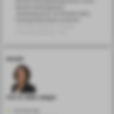
deutsche Leistungsbilanzüberschuss: Vorteil,
Nachteil, Handlungsbedarf?
„Werkstattgespräch“ der SPD Berlin-Mitte,
Coaching Institut Berlin, 01.08.2017
Veranstaltungsbeitrag › Sonstiger
Veranstaltungsbeitrag › 2017
Kontakt
Prof. Dr. Heike Joebges
+49 30 5019-2386