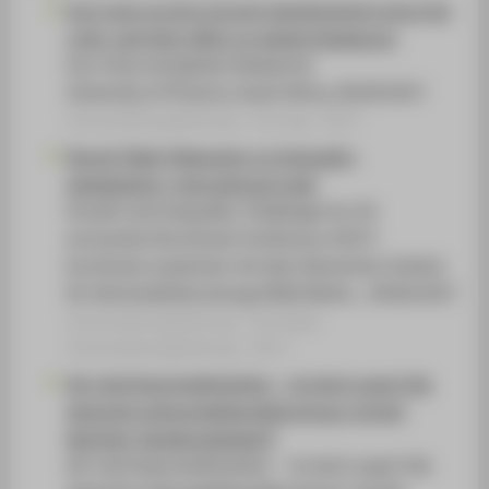
Euro area current account developments since the
crisis, and their effect on global imbalances
Euro Area and global imbalances
University of Pretoria, South Africa, 06.09.2017
Veranstaltungsbeitrag › Vortrag › 2017
Round-Table-Diskussion zu Inequality,
globalization, international trade
Growth and inequality: Challenges for EU
economies (Euroframe Conference 2017)
Euroframe zusammen mit dem Deutschen Institut
für Wirtschaftsforschung (DIW) Berlin, , 09.06.2017
Veranstaltungsbeitrag › Sonstiger
Veranstaltungsbeitrag › 2017
Wir sind Exportweltmeister – ist doch super! Der
deutsche Leistungsbilanzüberschuss: Vorteil,
Nachteil, Handlungsbedarf?
Wir sind Exportweltmeister – ist doch super! Der