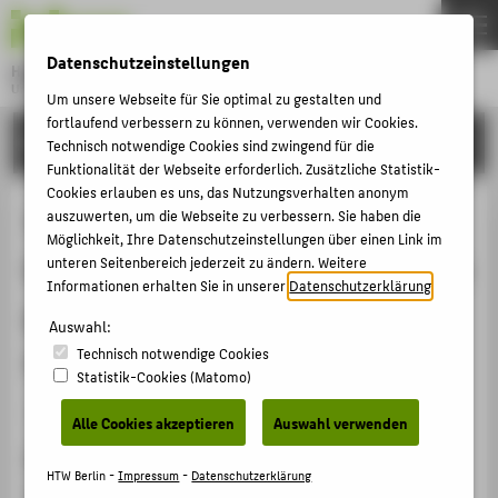
DE
EN
Datenschutzeinstellungen
Hochschule für Technik und Wirtschaft Berlin
University of Applied Sciences
Um unsere Webseite für Sie optimal zu gestalten und
Menu
fortlaufend verbessern zu können, verwenden wir Cookies.
THEMEN
FORSCHUNG
Technisch notwendige Cookies sind zwingend für die
HOCHSCHULE
Funktionalität der Webseite erforderlich. Zusätzliche Statistik-
Cookies erlauben es uns, das Nutzungsverhalten anonym
CAMPUS
Taking control! Structural and
auszuwerten, um die Webseite zu verbessern. Sie haben die
Möglichkeit, Ihre Datenschutzeinstellungen über einen Link im
STUDIUM
behavioural plasticity in response to
unteren Seitenbereich jederzeit zu ändern. Weitere
LEHRE
Informationen erhalten Sie in unserer
Datenschutzerklärung
.
game-based inhibition training in
FORSCHUNG
Auswahl:
older adults
Technisch notwendige Cookies
KARRIERE
Statistik-Cookies (Matomo)
INTERNATIONAL
Artikel › Journalartikel › 2017
Alle Cookies akzeptieren
Auswahl verwenden
Zitation
INFORMATIONEN FÜR
HTW Berlin -
Impressum
-
Datenschutzerklärung
Bremer, Thomas: Taking control! Structural and