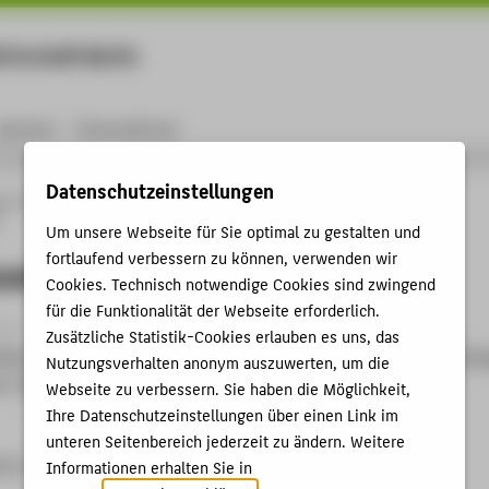
rtschaft Berlin
Menu
Karriere
International
Datenschutzeinstellungen
ng
Online-Forschungskatalog
Publikationen
Die Besteuerung der
Um unsere Webseite für Sie optimal zu gestalten und
fortlaufend verbessern zu können, verwenden wir
uerung der Kapitalgesellschaften
Cookies. Technisch notwendige Cookies sind zwingend
für die Funktionalität der Webseite erforderlich.
hie › 2018
Zusätzliche Statistik-Cookies erlauben es uns, das
iehus, Ulrich: Die Besteuerung der Kapitalgesellschaften. 5. Aufl
Nutzungsverhalten anonym auszuwerten, um die
er-Poeschel Verlag 2018 , S. 481.
Webseite zu verbessern. Sie haben die Möglichkeit,
Ihre Datenschutzeinstellungen über einen Link im
unteren Seitenbereich jederzeit zu ändern. Weitere
4-8
Informationen erhalten Sie in