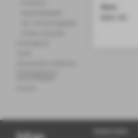
Promotionen
Zitieren
Wissenschaftsgebiete
BibTeX
/
RIS
Lehr- und Forschungsgebiete
Professor_innenprofile
Forschungsprofil
Transfer
Partnerschaften und Netzwerke
Forschungsservice für
Hochschulmitglieder
Promotion
Beliebte Seiten