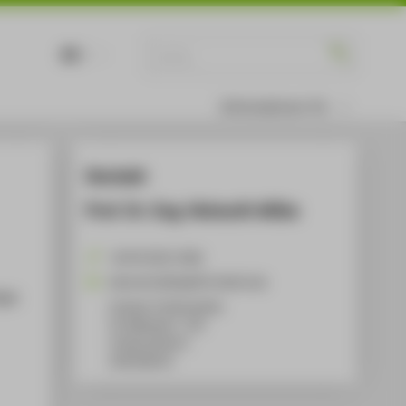
DE
EN
Informationen für
Kontakt
Prof. Dr.-Ing. Helmuth Wilke
+49 30 5019-2368
Helmuth.Wilke@HTW-Berlin.de
age.
Campus Treskowallee
TA Gebäude C, 720
Treskowallee 8
10318
Berlin