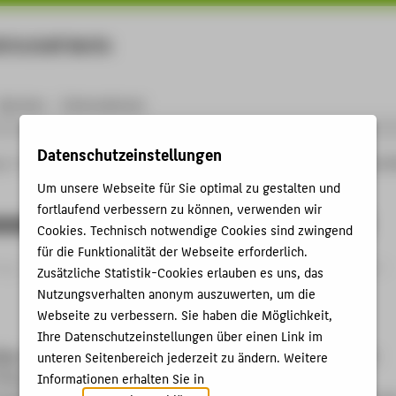
rtschaft Berlin
Menu
Karriere
International
Datenschutzeinstellungen
ng
Online-Forschungskatalog
Publikationen
Jahreskommentierung 2022 zu § 
Um unsere Webseite für Sie optimal zu gestalten und
fortlaufend verbessern zu können, verwenden wir
mmentierung 2022 zu § 34a ERStG
Cookies. Technisch notwendige Cookies sind zwingend
für die Funktionalität der Webseite erforderlich.
ag › Gesetzeskommentar (Loseblattsammlung oder gebunden) ›
Zusätzliche Statistik-Cookies erlauben es uns, das
Nutzungsverhalten anonym auszuwerten, um die
Webseite zu verbessern. Sie haben die Möglichkeit,
Ihre Datenschutzeinstellungen über einen Link im
lke, Helmuth
: Jahreskommentierung 2022 zu § 34a ERStG. In:
unteren Seitenbereich jederzeit zu ändern. Weitere
/Raupach, Kommentar zum Einkommen- und
Informationen erhalten Sie in