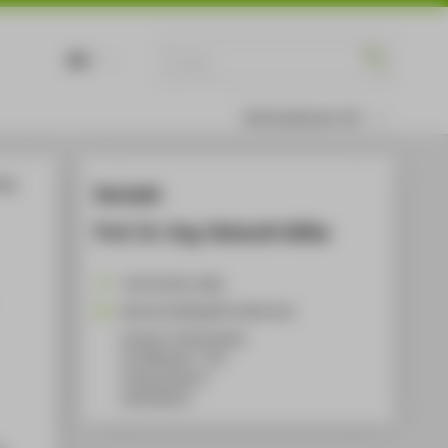
DE
EN
Informationen für
34a
Kontakt
Prof. Dr.-Ing. Helmuth Wilke
+49 30 5019-2368
Helmuth.Wilke@HTW-Berlin.de
Campus Treskowallee
TA Gebäude C, 720
Treskowallee 8
10318
Berlin