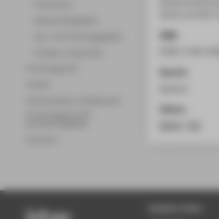
Körperschaftsteu
Promotionen
Stand Juli 2022. 
Wissenschaftsgebiete
ISBN
Lehr- und Forschungsgebiete
9789-3-504-230
Professor_innenprofile
Forschungsprofil
Sprache
Transfer
Deutsch
Partnerschaften und Netzwerke
Zitieren
Forschungsservice für
Hochschulmitglieder
BibTeX
/
RIS
Promotion
Beliebte Seiten