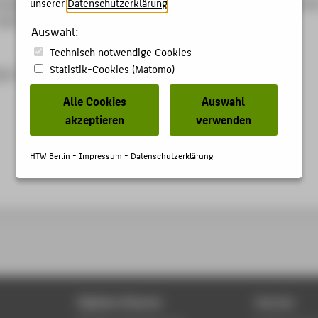
ergesetz. Hg. von Herrmann, Carl; Heuer, Gerhard, Raupach, Arnd
unserer
Datenschutzerklärung
.
Köln: Otto Schmidt 2022 S. 1-6.
Auswahl:
Technisch notwendige Cookies
Statistik-Cookies (Matomo)
63-0
Alle Cookies
Auswahl
akzeptieren
verwenden
HTW Berlin -
Impressum
-
Datenschutzerklärung
Digitale Dienste
Service