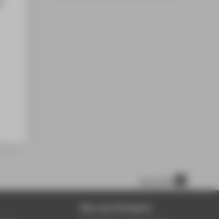
t.
nach oben
Über die HTW Berlin