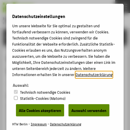
DE
EN
Datenschutzeinstellungen
Hochschule für Technik und Wirtschaft Berlin
University of Applied Sciences
Um unsere Webseite für Sie optimal zu gestalten und
Menu
fortlaufend verbessern zu können, verwenden wir Cookies.
THEMEN
FORSCHUNG
Technisch notwendige Cookies sind zwingend für die
HOCHSCHULE
Funktionalität der Webseite erforderlich. Zusätzliche Statistik-
Cookies erlauben es uns, das Nutzungsverhalten anonym
CAMPUS
Wir haben eine sehr große
auszuwerten, um die Webseite zu verbessern. Sie haben die
Möglichkeit, Ihre Datenschutzeinstellungen über einen Link im
STUDIUM
Lernkurve vor uns
unteren Seitenbereich jederzeit zu ändern. Weitere
LEHRE
Informationen erhalten Sie in unserer
Datenschutzerklärung
.
Artikel › Sonderbandbeitrag › 2022
FORSCHUNG
Auswahl:
Technisch notwendige Cookies
KARRIERE
Zitation
Statistik-Cookies (Matomo)
INTERNATIONAL
Dornhege, Pablo Johannes
; Ritter, Franziska: Wir haben
Alle Cookies akzeptieren
Auswahl verwenden
eine sehr große Lernkurve vor uns. In:
Bühnentechnische Rundschau , Sonderband 22. (2022),
INFORMATIONEN FÜR
HTW Berlin -
Impressum
-
Datenschutzerklärung
S. 90-93.