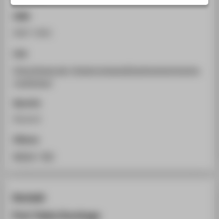
STUDIENINTERESSIERTE
ISSN
STUDIERENDE
0007-3091
UNTERNEHMEN
Link
ALUMNI
https://www.der-theaterverlag.de/buehnentechnische-
PRESSE
rundschau/
BESCHÄFTIGTE
Sprache
Deutsch
BELIEBTE SEITEN
DIGITALE DIENSTE
Zitieren
SERVICE
BibTeX
/
RIS
ÜBER DIE HTW BERLIN
Kontakt
Prof. Pablo Dornhege