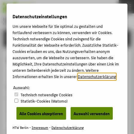
DE
EN
Datenschutzeinstellungen
Hochschule für Technik und Wirtschaft Berlin
University of Applied Sciences
Um unsere Webseite für Sie optimal zu gestalten und
Menu
fortlaufend verbessern zu können, verwenden wir Cookies.
THEMEN
FORSCHUNG
Technisch notwendige Cookies sind zwingend für die
HOCHSCHULE
Funktionalität der Webseite erforderlich. Zusätzliche Statistik-
Cookies erlauben es uns, das Nutzungsverhalten anonym
CAMPUS
Virtuelle Lehr- und Lernräume
auszuwerten, um die Webseite zu verbessern. Sie haben die
Möglichkeit, Ihre Datenschutzeinstellungen über einen Link im
STUDIUM
unteren Seitenbereich jederzeit zu ändern. Weitere
Sammelbandbeitrag › Kapitel › 2022
LEHRE
Informationen erhalten Sie in unserer
Datenschutzerklärung
.
Zitation
FORSCHUNG
Auswahl:
Technisch notwendige Cookies
Dornhege, Pablo Johannes
; Ritter, Franziska: Virtuelle
KARRIERE
Statistik-Cookies (Matomo)
Lehr- und Lernräume. In: Im/material Theatre Spaces.
INTERNATIONAL
Hg. von DTHG Service. 1. Auflage. Köln: DTHG Service
Alle Cookies akzeptieren
Auswahl verwenden
2022 S. 26-39.
INFORMATIONEN FÜR
HTW Berlin -
Impressum
-
Datenschutzerklärung
Link